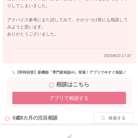
が、半分ぐらいの量にされてみてはいかがでしょうか？
りしてしまいました。
ちなみに今回あげてもらったミルクは、新たに開封をされたも
アドバイス参考にまた試してみて、かかりつけ医にも相談して
のということでよかったでしょうか？
みようと思います。
開封をしてから1ヶ月以上経過をしていることもありましたら、
ありがとうございました。
その影響もあって、アレルギーのような症状が出やすくなるこ
ともあったかもしれないと思いました。
2025/9/23 17:37
よかったら参考になさってみてください。
どうぞよろしくお願いします。
＼【即時回答】新機能「専門家相談AI」登場！アプリで今すぐ相談／
相談はこちら
アプリで相談する
2025/9/23 11:38
0歳8カ月の
注目相談
検索する
もっと見る