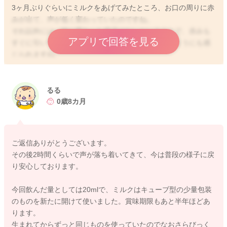
3ヶ月ぶりぐらいにミルクをあげてみたところ、お口の周りに赤
みが出て、声が低く変わっていたのですね。
それ以外には、特に変わった様子はないということで、赤みも
アプリで回答を見る
すぐに引いていたということなので、アレルギーのようにも感
じられますね。
最近、ヨーグルトを食べても特に何も出ていなかったというこ
となので、何に反応をして赤みが出ていたのか、わからないの
るる
ですが、一度かかりつけの先生にもご相談をされてみてはいか
0歳8カ月
がでしょうか？
保育園で飲まないといけなくなるということなので、そのため
ご返信ありがとうございます。
にも、今後の進め方など相談をされてみてもいいと思います。
その後2時間くらいで声が落ち着いてきて、今は普段の様子に戻
り安心しております。
4,5日ほど日を開けて、今回飲んでいたミルク量よりも少ない量
であげてみての反応を見てみるのもいいかもしれません。
今回飲んだ量としては20mlで、ミルクはキューブ型の少量包装
それでやはり同じように赤みが出るようでしたら、受診をされ
のものを新たに開けて使いました。賞味期限もあと半年ほどあ
てみてはいかがでしょうか？
ります。
今回どれぐらいの量を飲んでくれていたのかわからないのです
生まれてからずっと同じものを使っていたのでなおさらびっく