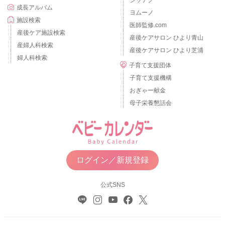
シッテク
成長アルバム
ヨムーノ
施設検索
医師監修.com
産後ケア施設検索
産後ケアサロン ひより青山
産婦人科検索
産後ケアサロン ひより芝浦
婦人科検索
子育て支援団体
子育て支援機構
おぎゃー献金
母子栄養懇話会
ログイン／新規登録
公式SNS