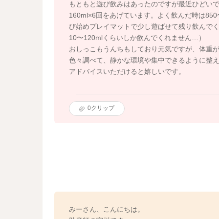
もともと遊び飲みはあったのですが最近ひどい
160ml×6回をあげています。よく飲んだ時は850
び始めプレイマットで少し遊ばせて残り飲んでく
10〜120mlくらいしか飲んでくれません…）
おしっこもうんちもしており元気ですが、体重
色々調べて、静かな環境や集中できるように整
アドバイスいただけると嬉しいです。
0
クリップ
みーさん、こんにちは。