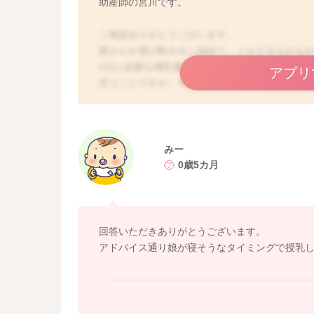
助産師の宮川です。
ご相談ありがとうございます。
娘さんが遊び飲みをし始めて、ミルクをなかな
1日に必要な哺乳量も稼げるかどうかご不安だと
アプリ
言うことですが、今後の体重の変動を見ていく
静かな環境で集中できるように工夫もされてい
しかしそれでもなかなか飲んでくれないと言う
寝ぼけているタイミングであげてみる事はあり
かりと飲んでくれる事は多いです。
みー
お子さんの寝ぼけているタイミングを狙って哺
0歳5カ月
よかったら娘さんが寝ているタイミングを狙っ
と、トータルの哺乳量が稼げるようになると思
よかったら参考になさってみてください。
回答いただきありがとうございます。
どうぞよろしくお願いします。
アドバイス通り娘が寝そうなタイミングで授乳