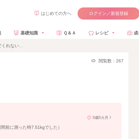
ログイン／新規登録
はじめての方へ
談
基礎知識
Ｑ＆Ａ
レシピ
成
でくれない…
閲覧数：267
0歳5カ月
前に測った時7.51kgでした）