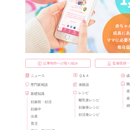
記事制作への取り組み
監修医師
ニュース
Ｑ＆Ａ
成
施
専門家相談
体験談
産
レシピ
基礎知識
産
離乳食レシピ
妊娠前・妊活
婦
妊娠食レシピ
妊娠中
妊活食レシピ
出産
育児