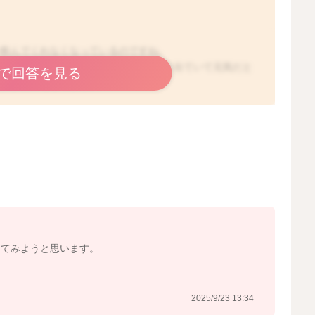
か飲んでくれなくなっているのですね。
思います。今のところ、排泄もしっかり出ていて元気だと
で回答を見る
必要がありそうですね。
え、素晴らしいと思います。
ことで、お困りだと思います。
ますか？起きている時よりも寝ぼけているときの方がしっ
乳量を稼いでおられる。親御さんも少なくありません。
て授乳をされる機会を増やしてみてください。そうする
います。
してみようと思います。
2025/9/23 13:34
2025/9/23 11:11