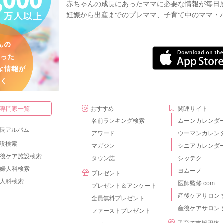
赤ちゃんの成長にあったママに必要な情報が毎日
妊娠から出産までのプレママ、子育て中のママ・
・専門家一覧
おすすめ
関連サイト
名前ランキング検索
ムーンカレンダ
長アルバム
アワード
ウーマンカレン
設検索
マガジン
シニアカレンダ
後ケア施設検索
タウン誌
シッテク
婦人科検索
ヨムーノ
プレゼント
人科検索
医師監修.com
プレゼント＆アンケート
産後ケアサロン 
全員無料プレゼント
産後ケアサロン 
ファーストプレゼント