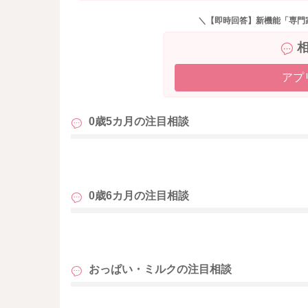
＼【即時回答】新機能「専門
アプ
0歳5カ月の
注目相談
も
0歳6カ月の
注目相談
も
おっぱい・ミルクの
注目相談