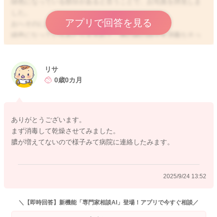
緑色になっている部分があると言うことで、お写真を拝見しま
した。
アプリで回答を見る
おへそのにおいは気になるでしょうか？
緑色になっているあたりを含めて、臍の緒の回りを消毒なさっ
てみてください。
そして産院へも状況を伝えていただき、受診の有無をご確認 い
ただけたらと思います。
リサ
0歳0カ月
どうぞよろしくお願いします。
ありがとうございます。
まず消毒して乾燥させてみました。
2025/9/23 9:50
膿が増えてないので様子みて病院に連絡したみます。
2025/9/24 13:52
＼【即時回答】新機能「専門家相談AI」登場！アプリで今すぐ相談／