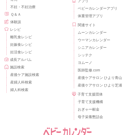
アプリ
不妊・不妊治療
ベビーカレンダーアプリ
Ｑ＆Ａ
体重管理アプリ
体験談
関連サイト
レシピ
ムーンカレンダー
離乳食レシピ
ウーマンカレンダー
妊娠食レシピ
シニアカレンダー
妊活食レシピ
シッテク
成長アルバム
ヨムーノ
施設検索
医師監修.com
産後ケア施設検索
産後ケアサロン ひより青山
産婦人科検索
産後ケアサロン ひより芝浦
婦人科検索
子育て支援団体
子育て支援機構
おぎゃー献金
母子栄養懇話会