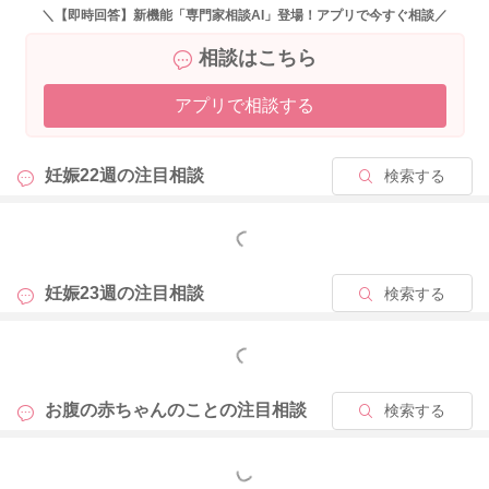
お仕事でお疲れのこともあるかと思うので、お家ではリラック
＼【即時回答】新機能「専門家相談AI」登場！アプリで今すぐ相談／
スタイムを取り入れたりして、少し様子をみられても良いのか
相談はこちら
なと思います。
万が一、半日以上胎動を感じないなどありましたら、一度かか
アプリで相談する
りつけの産院へ相談されたほうが良いかと思います。
少しでも参考になれば幸いです。
よろしくお願いします。
妊娠22週の
注目相談
検索する
もっと見る
2025/9/23 11:50
妊娠23週の
注目相談
検索する
もっと見る
お腹の赤ちゃんのことの
注目相談
検索する
もっと見る