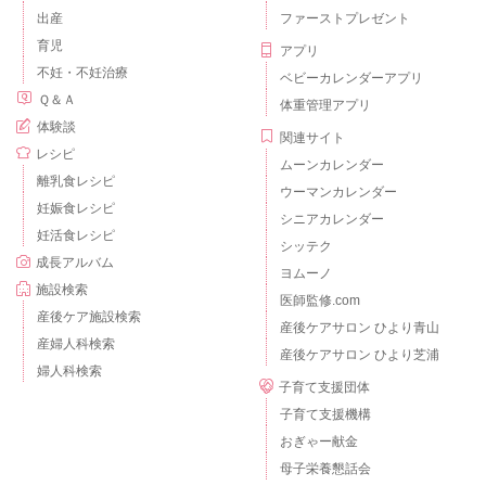
出産
ファーストプレゼント
育児
アプリ
不妊・不妊治療
ベビーカレンダーアプリ
Ｑ＆Ａ
体重管理アプリ
体験談
関連サイト
レシピ
ムーンカレンダー
離乳食レシピ
ウーマンカレンダー
妊娠食レシピ
シニアカレンダー
妊活食レシピ
シッテク
成長アルバム
ヨムーノ
施設検索
医師監修.com
産後ケア施設検索
産後ケアサロン ひより青山
産婦人科検索
産後ケアサロン ひより芝浦
婦人科検索
子育て支援団体
子育て支援機構
おぎゃー献金
母子栄養懇話会