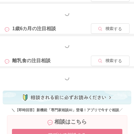
りない分は補っていけるとよいです。
スムージーやポタージュスープは野菜が苦手なお子さんでも進
もっと見る
みやすいメニューです。
また、ご飯やパンに食べて欲しい食材を混ぜてみる
1歳6カ月の
注目相談
検索する
炊き込みご飯、チャーハン
ツナサンド、卵サンドなど
もっと見る
最後に、ご家族と同じものを食べられる喜びを感じることで、
離乳食の
注目相談
検索する
食べられるものが増えたり、量が増えることも多いです。
汁物を取り分ける。
ラタトゥイユや煮物などを味が染みる前に取り分けるなど、同
もっと見る
じものを食べる機会を作っていくのもおススメですよ。
はじめてのもの、見慣れないものには抵抗を感じてしまうお子
さんも多いです。食卓にのせるようにして、見慣れたもの、ご
家族がおいしそうに食べている様子を見て→食べてみようか
な？と意識の変化が起こるとよいですね。
＼【即時回答】新機能「専門家相談AI」登場！アプリで今すぐ相談／
よろしくお願いします。
相談はこちら