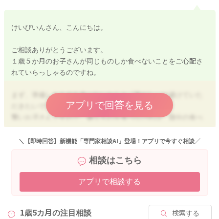
けいびいんさん、こんにちは。
ご相談ありがとうございます。
１歳５か月のお子さんが同じものしか食べないことをご心配さ
れていらっしゃるのですね。
まず、準備したものを食べないからと「後だし」は避けていた
アプリで回答を見る
だきたいです。
賢いお子さんですので、嫌なものを食べなければ、自分の食べ
たいものが出てくるという間違った判断につながりやすいで
す。
＼【即時回答】新機能「専門家相談AI」登場！アプリで今すぐ相談／
食卓に準備したものを食べられて、おかわりは〇
相談はこちら
残っているのに、食べたいものを追加は避けていきましょう。
アプリで相談する
食卓にのせる量はご家庭の判断で大丈夫ですよ。
食べないのであれば、その場は「ごちそうさま。」
1歳5カ月の
注目相談
検索する
３食＋１～２回の補食の時間を設け、１日５食のイメージで足