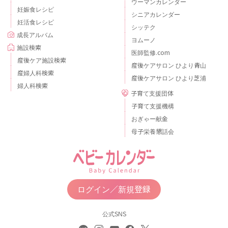
ウーマンカレンダー
妊娠食レシピ
シニアカレンダー
妊活食レシピ
シッテク
成長アルバム
ヨムーノ
施設検索
医師監修.com
産後ケア施設検索
産後ケアサロン ひより青山
産婦人科検索
産後ケアサロン ひより芝浦
婦人科検索
子育て支援団体
子育て支援機構
おぎゃー献金
母子栄養懇話会
ログイン／新規登録
公式SNS