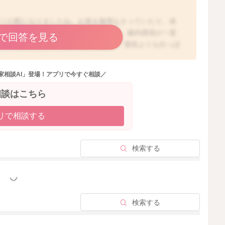
がご心配になりましたね。お薬を服用なさっていたり、体
たのかもしれませんね。お子さんですと、腸内環境が一度
で回答を見る
ヶ月近く症状が続くこともありますよ。普段よりも白っぽ
しれませんが、白いうんちで注意が必要とされるのは、激
のようなウンチと言われます。この場合はウイルス性の感
家相談AI」登場！アプリで今すぐ相談／
になります。ですが、お写真を拝見する限りですと、おそ
、体調不良に伴う腸内細菌の変化ではないかと思います。
相談はこちら
ますよ。ただ、再び発熱があったり、下痢や嘔吐がある、
ら、再度小児科受診の目安となさってくださいね。
リで相談する
検索する
2025/9/22 21:42
っと見る
検索する