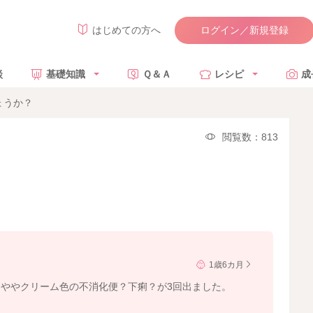
ログイン／新規登録
はじめての方へ
談
基礎知識
Ｑ＆Ａ
レシピ
成
ょうか？
閲覧数：813
1歳6カ月
ややクリーム色の不消化便？下痢？が3回出ました。