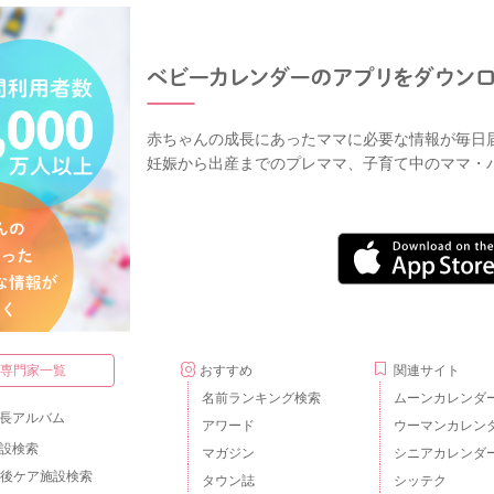
赤ちゃんの成長にあったママに必要な情報が毎日
妊娠から出産までのプレママ、子育て中のママ・
・専門家一覧
おすすめ
関連サイト
名前ランキング検索
ムーンカレンダ
長アルバム
アワード
ウーマンカレン
設検索
マガジン
シニアカレンダ
後ケア施設検索
タウン誌
シッテク