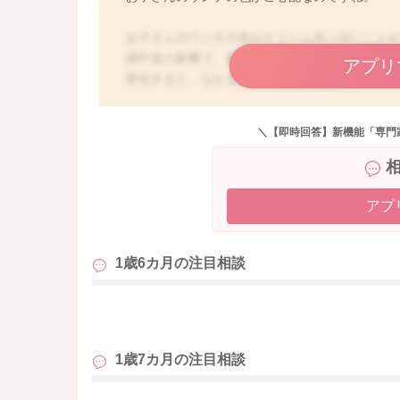
お子さんのウンチの色がクリーム色っぽいこと
調不良の影響で、腸内細菌叢が一時的に変化し
アプリ
変化すると、なかなか改善しないことが多く、1
いウンチですと、ママさんはご心配になるかも
しい下痢を伴う白い水様便です。お米の研ぎ汁
＼【即時回答】新機能「専門
染症が疑われるため、早めに小児科受診が必要
らくお薬を服用なさっていることによる影響や
それほど緊急性があるわけではないように思い
元気がない、食欲がないなどが続くようでした
アプ
1歳6カ月の
注目相談
も
1歳7カ月の
注目相談