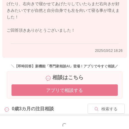
げたり、右向きで寝かせてあげたりしていたらまだ右向きが好
す。足の付け根が軽く曲がるような体制で、寝かせてあげてみ
きみたいですが自然と自分自身でも左を向いて寝る事が増えま
ると、より反対側にも向きやすくなることがあります。
した！
左向きでも違和感を感じることが減り、左側でも寝てくれる事
はないかと思いました。
ご回答頂きありがとうございました！
よかったら参考になさってみてください。
どうぞよろしくお願いします。
2025/10/12 18:26
＼【即時回答】新機能「専門家相談AI」登場！アプリで今すぐ相談／
2025/9/22 11:30
相談はこちら
アプリで相談する
0歳3カ月の
注目相談
検索する
もっと見る