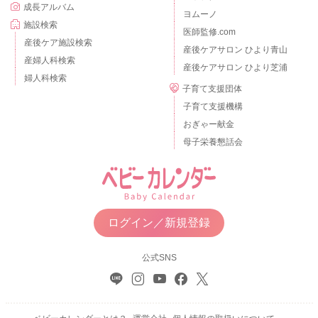
成長アルバム
ヨムーノ
施設検索
医師監修.com
産後ケア施設検索
産後ケアサロン ひより青山
産婦人科検索
産後ケアサロン ひより芝浦
婦人科検索
子育て支援団体
子育て支援機構
おぎゃー献金
母子栄養懇話会
ログイン／新規登録
公式SNS