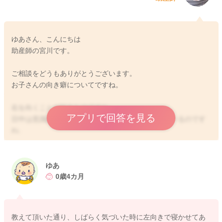
ゆあさん、こんにちは
助産師の宮川です。
ご相談をどうもありがとうございます。
お子さんの向き癖についてですね。
右を向くことが好きなのですね。
アプリで回答を見る
日中は意識的に左向きになれるようにして過ごしているのです
ね。
夜間は、右でないと落ち着いて眠れない様子が出てきていると
いうことで、 お子さんもゆあさんも休めず大変だと思います。
例えば、左向きで寝かせてあげたり、次目が覚めたときには右
ゆあ
向きで寝かせてあげたりされてみるのはいかがでしょうか？
0歳4カ月
そして試しに 寝かせてあげるときに、お膝の裏に巻いたバスタ
オルなどを入れ込んであげて、足の方が持ち上げられるように
してみます。
教えて頂いた通り、しばらく気づいた時に左向きで寝かせてあ
むきぐせの強いお子さんは、股関節が硬いこともあるようで