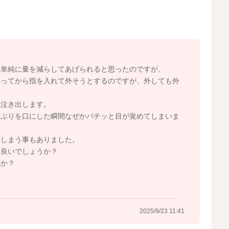
るようなことがありましたら、受診をされて先生へもご相
ら単純に量を減らしてあげられると思ったのですが、
なってから指を入れて外そうとするのですが、外しても外
2025/9/22 10:27
ら泣き出します。
ゃぶりを口にした瞬間なぜかパチッと目が覚めてしまいま
てしまう事もありました。
ら良いでしょうか？
すか？
2025/9/23 11:41