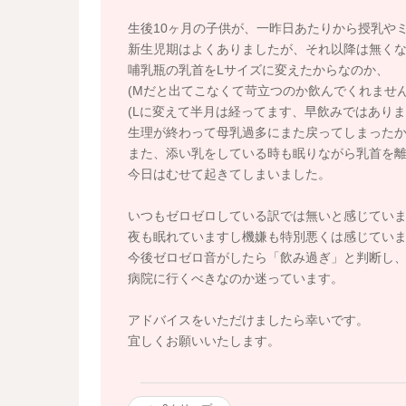
生後10ヶ月の子供が、一昨日あたりから授乳や
新生児期はよくありましたが、それ以降は無く
哺乳瓶の乳首をLサイズに変えたからなのか、
(Mだと出てこなくて苛立つのか飲んでくれません
(Lに変えて半月は経ってます、早飲みではありま
生理が終わって母乳過多にまた戻ってしまった
また、添い乳をしている時も眠りながら乳首を
今日はむせて起きてしまいました。
いつもゼロゼロしている訳では無いと感じてい
夜も眠れていますし機嫌も特別悪くは感じてい
今後ゼロゼロ音がしたら「飲み過ぎ」と判断し
病院に行くべきなのか迷っています。
アドバイスをいただけましたら幸いです。
宜しくお願いいたします。