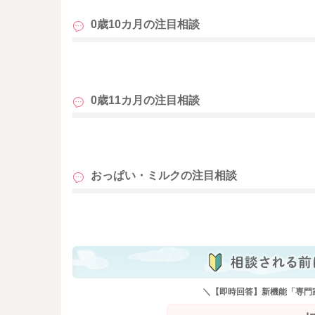
0歳10カ月の
注目相談
も
0歳11カ月の
注目相談
も
おっぱい・ミルクの
注目相談
も
＼【即時回答】新機能「専門