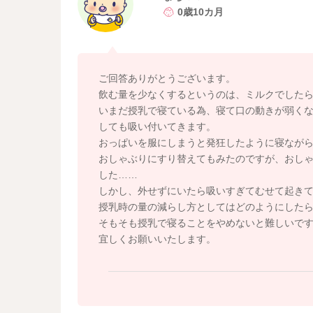
それでも音がしたり、苦しそうな様子が見られ
0歳10カ月
談いただくのはどうかなと思います。
どうぞよろしくお願いします。
ご回答ありがとうございます。
飲む量を少なくするというのは、ミルクでした
いまだ授乳で寝ている為、寝て口の動きが弱く
しても吸い付いてきます。
おっぱいを服にしまうと発狂したように寝なが
おしゃぶりにすり替えてもみたのですが、おし
した……
しかし、外せずにいたら吸いすぎてむせて起き
授乳時の量の減らし方としてはどのようにした
そもそも授乳で寝ることをやめないと難しいで
宜しくお願いいたします。