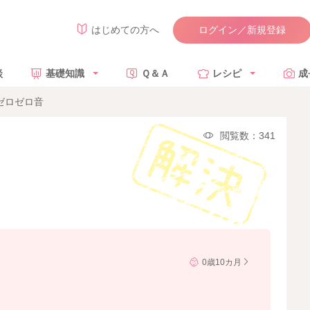
ログイン／新規登録
はじめての方へ
談
基礎知識
Ｑ＆Ａ
レシピ
成
ゼロゼロ音
閲覧数：341
0歳10カ月