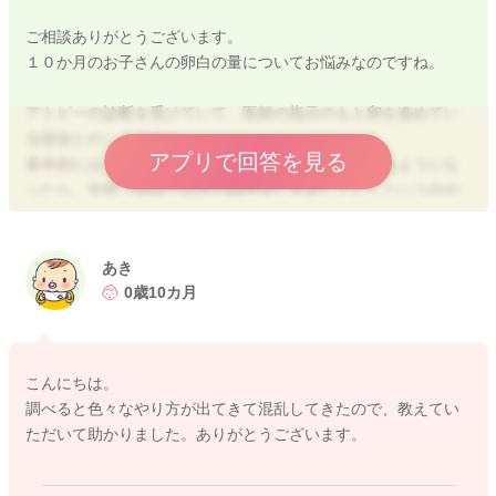
ご相談ありがとうございます。
１０か月のお子さんの卵白の量についてお悩みなのですね。
アトピーの診断を受けていて、医師の指示のもと卵を進めてい
る状況とのことですね。
アプリで回答を見る
基本的には、固ゆでの卵白を小さじ３までたべられるようにな
ったら、全卵（固ゆで以外の調理法）を試していくというのが
一般的な方法です。
卵黄は２０ｇ食べられているとのことですので、固ゆでの卵黄
と現在食べられている卵白の量であれば、同時に摂取していた
あき
だいても大丈夫です。
0歳10カ月
よろしくお願いします。
こんにちは。
調べると色々なやり方が出てきて混乱してきたので、教えてい
2025/9/22 21:58
ただいて助かりました。ありがとうございます。