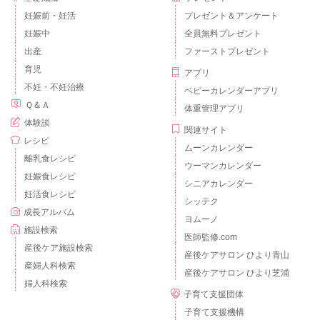
妊娠前・妊活
プレゼント＆アンケート
妊娠中
全員無料プレゼント
出産
ファーストプレゼント
育児
アプリ
不妊・不妊治療
ベビーカレンダーアプリ
Ｑ＆Ａ
体重管理アプリ
体験談
関連サイト
レシピ
ムーンカレンダー
離乳食レシピ
ウーマンカレンダー
妊娠食レシピ
シニアカレンダー
妊活食レシピ
シッテク
成長アルバム
ヨムーノ
施設検索
医師監修.com
産後ケア施設検索
産後ケアサロン ひより青山
産婦人科検索
産後ケアサロン ひより芝浦
婦人科検索
子育て支援団体
子育て支援機構