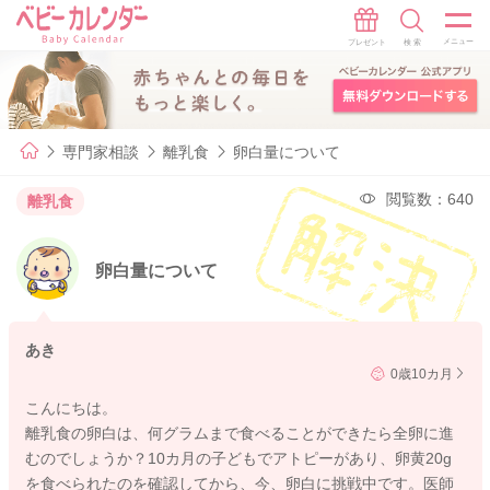
専門家相談
離乳食
卵白量について
閲覧数：640
離乳食
卵白量について
あき
0歳10カ月
こんにちは。
離乳食の卵白は、何グラムまで食べることができたら全卵に進
むのでしょうか？10カ月の子どもでアトピーがあり、卵黄20g
を食べられたのを確認してから、今、卵白に挑戦中です。医師