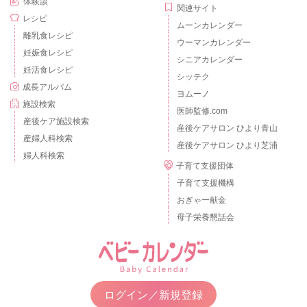
体験談
関連サイト
レシピ
ムーンカレンダー
離乳食レシピ
ウーマンカレンダー
妊娠食レシピ
シニアカレンダー
妊活食レシピ
シッテク
成長アルバム
ヨムーノ
施設検索
医師監修.com
産後ケア施設検索
産後ケアサロン ひより青山
産婦人科検索
産後ケアサロン ひより芝浦
婦人科検索
子育て支援団体
子育て支援機構
おぎゃー献金
母子栄養懇話会
ログイン／新規登録