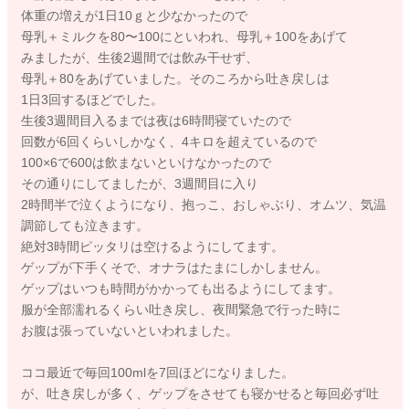
体重の増えが1日10ｇと少なかったので
母乳＋ミルクを80〜100にといわれ、母乳＋100をあげて
みましたが、生後2週間では飲み干せず、
母乳＋80をあげていました。そのころから吐き戻しは
1日3回するほどでした。
生後3週間目入るまでは夜は6時間寝ていたので
回数が6回くらいしかなく、4キロを超えているので
100×6で600は飲まないといけなかったので
その通りにしてましたが、3週間目に入り
2時間半で泣くようになり、抱っこ、おしゃぶり、オムツ、気温
調節しても泣きます。
絶対3時間ピッタリは空けるようにしてます。
ゲップが下手くそで、オナラはたまにしかしません。
ゲップはいつも時間がかかっても出るようにしてます。
服が全部濡れるくらい吐き戻し、夜間緊急で行った時に
お腹は張っていないといわれました。
ココ最近で毎回100mlを7回ほどになりました。
が、吐き戻しが多く、ゲップをさせても寝かせると毎回必ず吐