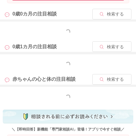
満腹中枢が未発達なことによって飲み過ぎてしまっているので
はないかと思います。生後2〜3ヶ月を過ぎれば、お子さんの満
0歳0カ月の
注目相談
検索する
腹中枢が発達してきますので、お子さんがご自身で飲む量を調
節するようになったり、必要以上には飲まなくなるので、吐き
戻しもあまり気にならなくなってくるかもしれません。また、
もっと見る
お腹はあまり張っていないということですが、空気を飲み込み
やすいお子さんであれば、お腹にガスが溜まっていることもあ
0歳1カ月の
注目相談
検索する
りますので、綿棒浣腸やお腹のマッサージなどで、排便や排ガ
スを促してあげたりすると、吐き戻しが気にならなくなること
もっと見る
もありますので、よろしければお試しくださいね。
赤ちゃんの心と体の
注目相談
検索する
2025/9/21 7:10
もっと見る
＼【即時回答】新機能「専門家相談AI」登場！アプリで今すぐ相談／