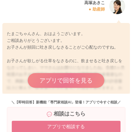
高塚あきこ
助産師
たまごちゃんさん、おはようございます。
ご相談ありがとうございます。
お子さんが頻回に吐き戻しなさることがご心配なのですね。
お子さんが欲しがる仕草をなさるのに、飲ませると吐き戻しを
なさってしまい、ママさんはお困りになりましたね。生後1ヶ月
程度のお子さんですと、まだお子さんの満腹中枢が未発達なの
アプリで回答を見る
で、満腹になっていても欲しがることがあったり、胃の許容量
以上に飲んで、吐き戻ししてしまうことはよくありますよ。お
話を伺う限りですと、やはり少し飲み過ぎて吐き戻しをしてし
まっている印象です。お子さんは1日に6回以上おしっこがあ
＼【即時回答】新機能「専門家相談AI」登場！アプリで今すぐ相談／
り、1日18〜30gの体重増加があり、母子手帳の成長曲線のカー
相談はこちら
ブに沿って、お子さんなりの体重増加がみられていれば、哺乳
量の不足はないと言われていますよ。お話を伺う限りですと、
アプリで相談する
おそらくお子さんの哺乳量が不足しているということはなく、