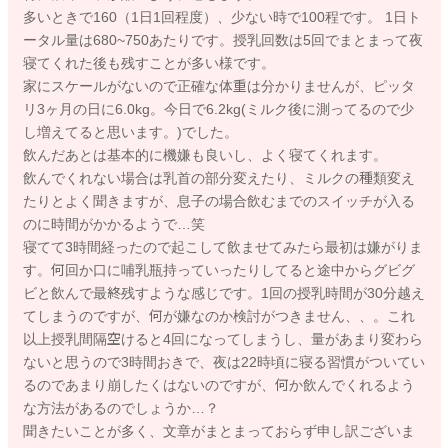
多いときで160（1日1回程度）、少ない時で100程です。 1日ト
ータル量は680~750あたりです。授乳回数は5回でまとまって夜
寝てくれた後も残すことが多い様です。
家にスケールがないので正確な体重は分かりませんが、ピッタ
リ3ヶ月の日に6.0kg。今日で6.2kg(ミルク後に測ってるので少
し増えてると思います。)でした。
飲んだあとは基本的に機嫌も良いし、よく寝てくれます。
飲んでくれない場合は乳首の部分変えたり、ミルクの種類変え
たりとよく聞きますが、息子の場合飲むまでのスイッチが入る
のに時間がかかるようで…笑
寝てて3時間経ったので起こして飲ませてみたら最初は嫌がりま
す。何回か口に哺乳瓶持っていったりしてると途中からグビグ
ビと飲んで最終残すような感じです。1回の授乳時間が30分越え
てしまうのですが、何が嫌なのか検討がつきません、、。これ
以上授乳間隔空けると4回になってしまうし、量があまり変わら
ないと思うので3時間おきで、夜は22時頃に寝る習慣がついてい
るのであまり崩したくはないのですが、何か飲んでくれるよう
な方法があるのでしょうか…？
聞きたいことが多く、文章がまとまっておらず申し訳ございま