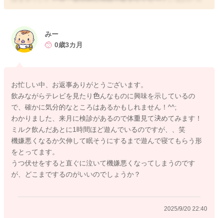
うなとも思いました。
また成長に伴い、満腹中枢が形成されるようにもなっているこ
とで、飲み方が変わっていているのだと思います。
みー
0歳3カ月
一回の哺乳量が限られてしまっていて、体重の増えも横ばいに
なるようでしたら、授乳回数を増やしていただき、回数でトー
タルの哺乳量を稼ぐようにされてみてはどうかなと思います。
お忙しい中、お返事ありがとうございます。
もっとお腹が空いて、飲みたくなるように床の上でゴロゴロ遊
飲みながらテレビを見たり色んなものに興味を示しているの
んでもらう時間を増やすのもいいかもしれません。
で、確かに気分的なところはあるかもしれません！^^;
うつ伏せ遊びを増やしてみることで、体力を使うことになりま
わかりました、来月に検診があるので体重見て決めてみます！
すので、今よりももっとお腹が空いたと感じてくれることもあ
ミルク飲んだあとに1時間ほど遊んでいるのですが、、笑
るかもしれません。
機嫌悪くなるか欠伸して眠そうにするまで遊んで寝てもらう形
をとってます。
よかったら参考になさってみてください。
うつ伏せをすると直ぐに泣いて機嫌悪くなってしまうのです
どうぞよろしくお願いします。
が、どこまでするのがいいのでしょうか？
2025/9/20 22:40
2025/9/20 21:03