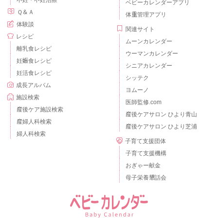
不妊・不妊治療
ベビーカレンダーアプリ
Ｑ＆Ａ
体重管理アプリ
体験談
関連サイト
レシピ
ムーンカレンダー
離乳食レシピ
ウーマンカレンダー
妊娠食レシピ
シニアカレンダー
妊活食レシピ
シッテク
成長アルバム
ヨムーノ
施設検索
医師監修.com
産後ケア施設検索
産後ケアサロン ひより青山
産婦人科検索
産後ケアサロン ひより芝浦
婦人科検索
子育て支援団体
子育て支援機構
おぎゃー献金
母子栄養懇話会