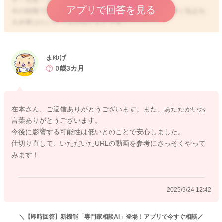
アプリで回答を見る
今の段階で赤ちゃんの今後に影響していく可能性を深く悩まれ
る必要はないケースがほとんどです。
抱っこの具体的な方法につきましては、こちらで宮川助産師が
詳しく解説しています。よかったらご覧くださいね☆
まゆげ
よろしくお願いします😊
0歳3カ月
https://m.youtube.com/playlist?list=PL5X6kc70Rx7DxGV2fIk7p6
saPM54-l3Co
在本さん、ご返信ありがとうございます。また、あたたかいお
言葉ありがとうございます。
今後に影響する可能性は低いとのことで安心しました。
仕切り直して、いただいたURLの動画を参考にさっそくやって
みます！
2025/9/20 16:05
2025/9/24 12:42
＼【即時回答】新機能「専門家相談AI」登場！アプリで今すぐ相談／