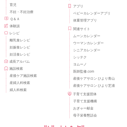
育児
アプリ
不妊・不妊治療
ベビーカレンダーアプリ
Ｑ＆Ａ
体重管理アプリ
体験談
関連サイト
レシピ
ムーンカレンダー
離乳食レシピ
ウーマンカレンダー
妊娠食レシピ
シニアカレンダー
妊活食レシピ
シッテク
成長アルバム
ヨムーノ
施設検索
医師監修.com
産後ケア施設検索
産後ケアサロン ひより青山
産婦人科検索
産後ケアサロン ひより芝浦
婦人科検索
子育て支援団体
子育て支援機構
おぎゃー献金
母子栄養懇話会