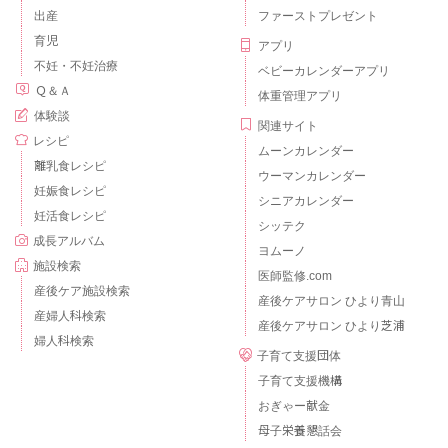
出産
ファーストプレゼント
育児
アプリ
不妊・不妊治療
ベビーカレンダーアプリ
Ｑ＆Ａ
体重管理アプリ
体験談
関連サイト
レシピ
ムーンカレンダー
離乳食レシピ
ウーマンカレンダー
妊娠食レシピ
シニアカレンダー
妊活食レシピ
シッテク
成長アルバム
ヨムーノ
施設検索
医師監修.com
産後ケア施設検索
産後ケアサロン ひより青山
産婦人科検索
産後ケアサロン ひより芝浦
婦人科検索
子育て支援団体
子育て支援機構
おぎゃー献金
母子栄養懇話会