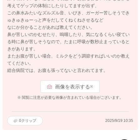
考えてゲップの体制にしたりしてますが出ず、
この鼻水みたいなズルズル音、いびき、ガーガー苦しそうでき
ゅきゅきゅーっと声をだしてくねくねさせるなど
なにか分かることがあれば教えてください。
鼻が苦しいのかむせたり、嗚咽したり、気になるくらい寝てい
る時に鼻が苦しそうなので、たまに呼吸が数秒止まっていると
きがあります。
またお腹が苦しい場合、ミルクをどう調節すればいいのか教え
てください。
総合病院では、お腹も張ってないと言われてます。
画像を表示する
※
※ 閲覧に注意が必要な画像が含まれている場合がございます。
0
クリップ
2025/9/19 10:35