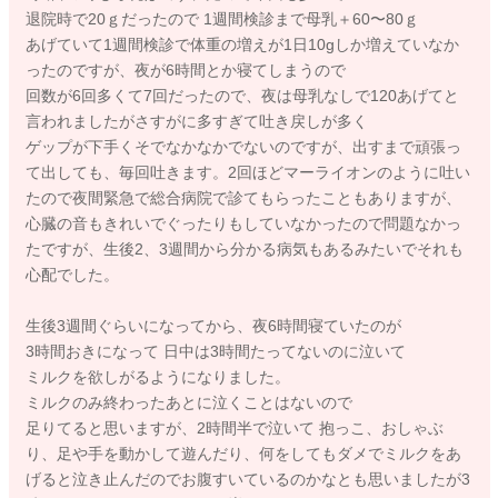
退院時で20ｇだったので 1週間検診まで母乳＋60〜80ｇ
あげていて1週間検診で体重の増えが1日10gしか増えていなか
ったのですが、夜が6時間とか寝てしまうので
回数が6回多くて7回だったので、夜は母乳なしで120あげてと
言われましたがさすがに多すぎて吐き戻しが多く
ゲップが下手くそでなかなかでないのですが、出すまで頑張っ
て出しても、毎回吐きます。2回ほどマーライオンのように吐い
たので夜間緊急で総合病院で診てもらったこともありますが、
心臓の音もきれいでぐったりもしていなかったので問題なかっ
たですが、生後2、3週間から分かる病気もあるみたいでそれも
心配でした。
生後3週間ぐらいになってから、夜6時間寝ていたのが
3時間おきになって 日中は3時間たってないのに泣いて
ミルクを欲しがるようになりました。
ミルクのみ終わったあとに泣くことはないので
足りてると思いますが、2時間半で泣いて 抱っこ、おしゃぶ
り、足や手を動かして遊んだり、何をしてもダメでミルクをあ
げると泣き止んだのでお腹すいているのかなとも思いましたが3