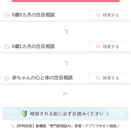
お腹がカエルのように高さもあって出ていることがありました
ら、綿棒浣腸をしてガス抜きをされてみるのもいいと思います
0歳0カ月の
注目相談
検索する
よ。
病院では張っていない問いことだったようなのですが、
試しにガス抜きをしてみることで、吐き戻しの頻度も減ること
もっと見る
があります。
私も下の子どもがお腹にガスが溜まりやすく、日に2回など綿棒
0歳1カ月の
注目相談
検索する
浣腸をしていたこともありました。
もっと見る
吐き戻しをしていても活気があって、元気、気持ち悪そうにす
る様子もなく哺乳欲もある、体重も増えているようでしたら、
赤ちゃんの心と体の
注目相談
検索する
病気の可能性は低いのではと思いました。
日齢的にも、ミルクを一回に100mlほど飲んでいてもおかしくは
ないと思います。
もっと見る
毎回100mlでは多そうだと感じられるようでしたら、80mlと交
互であげるようにしてみての反応を見てみてもいいと思いま
す。
赤ちゃんは水分のみの摂取になりますので水っぽいうんちにな
＼【即時回答】新機能「専門家相談AI」登場！アプリで今すぐ相談／