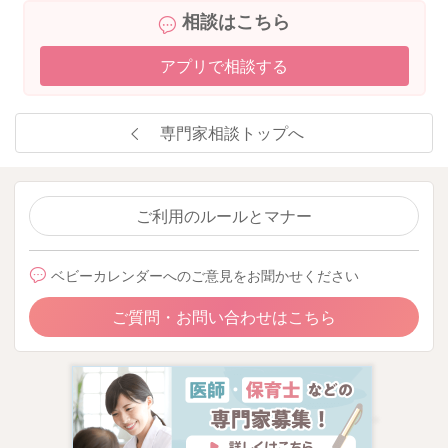
ります。
相談はこちら
回数も少ないので、下痢ではありませんよ。
アプリで相談する
またお顔がまだ小さく、お顔の中にあるお鼻の奥なども狭くな
っています。
体温との温度差でも鼻水が出やすくなることもあります。
専門家相談トップへ
そうするとよく鼻詰まりのような音もすることがあるかもしれ
ません。
また苦しそうな様子もあって、落ち着かなさそうでしたら、綿
棒浣腸をそのタイミングでされてみるのもいいかもしれませ
ご利用のルールとマナー
ん。
授乳の直後でなければ、30分ほど間が開いていたら行ってみて
ベビーカレンダーへのご意見をお聞かせください
ください。
ご質問・お問い合わせはこちら
また呼吸中枢がまだ未熟なこともありますので、数秒間ほど呼
吸を止めていることは少なくなりません。
その後に少しはかはかして見せることは多いですよ。
よかったら参考になさってみてください。
どうぞよろしくお願いします。