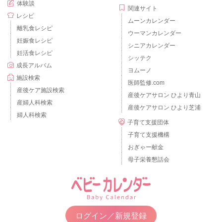
体験談
関連サイト
レシピ
ムーンカレンダー
離乳食レシピ
ウーマンカレンダー
妊娠食レシピ
シニアカレンダー
妊活食レシピ
シッテク
成長アルバム
ヨムーノ
施設検索
医師監修.com
産後ケア施設検索
産後ケアサロン ひより青山
産婦人科検索
産後ケアサロン ひより芝浦
婦人科検索
子育て支援団体
子育て支援機構
おぎゃー献金
母子栄養懇話会
ログイン／新規登録