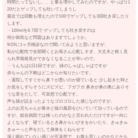
時間たってないし、、と量を増やしてみたのですが、やっぱり1
20だとゲップしても吐いてしまうし
最近では回数も増えたので100でゲップしても3回吐き戻したり
します。
・100mlを6.7回で ゲップしても吐き戻すのは
何か病気など問題はありますでしょうか。
9/29に1ヶ月検診なので聞いてみようと思いますが、
私が心配性で全部聞くとお母さん心配しすぎ、大丈夫と軽く見
られ早期発見ができなくなることが辛いので。
・うんちは1日1回ですが、緑のしゃばしゃばですが
赤ちゃんの下痢はどこからか知りたいです。
・退院してすぐから鼻？が悪いのか寝ていると 少し起きた時と
か息をしずらそうにズビズビ、フガフガ 鼻水が鼻の奥にありそ
うな音をだして、可哀想で心配です。
声も痰が詰まったようなゴロゴロした感じなのですが、
上のお兄ちゃんが鼻水と咳の風邪をひいていて治っているので
すが、総合病院では移ったのかなと言われただけですが一向に
よくならず、寝ているとき鼻からいびきをかいたり、きゅきゅ
きゅーっと声をだして身体をくねらせて
深く眠れていない感じが可哀想で、お腹も苦しいのかなとかも