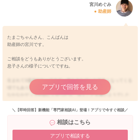
宮川めぐみ
助産師
たまごちゃんさん、こんばんは
助産師の宮川です。
ご相談をどうもありがとうございます。
息子さんの様子についてですね。
生まれて3週目になってきて、体もまたグッと大きくなってくる
アプリで回答を見る
頃でもあり、よく泣くようにもなっていると思います。
なかなかゲップが出にくかったり、泣くことも多いようでした
ら、その分お腹に空気が溜まっていることもあると思います。
＼【即時回答】新機能「専門家相談AI」登場！アプリで今すぐ相談／
そのためうんちもお腹の中で酸化をして緑色になっているので
相談はこちら
はないかと思いました。
吐き戻しが頻繁にみられるのも空気が溜まっていることやうん
アプリで相談する
ちの出る回数が一回であることもあるのかなと思いました。