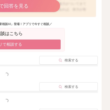
すと、ご指摘の通り、やはりお子さんの体力がついてきて
で回答を見る
ても、朝は比較的早めに起きられるのであれば、体力が有
代のお子さんですと、一般的にはお昼寝を必要とするお子
りお昼寝しなくても良くなったり、お昼寝が短くなってき
家相談AI」登場！アプリで今すぐ相談／
ることで、適度に体力が回復してしまって夜なかなか寝付
合もおありかと思いますが、15時以降にお昼寝をさせて
相談はこちら
われています。ですので、まずはお昼寝の時間を調整し
作ってあげたほうがいいと思います。もし夕方にどうして
リで相談する
すようになさってみてくださいね。体力が有り余っている
ますので、日中の運動量や活動量などを増やしていただく
歩やお出かけ、外遊び、身体を使った遊びなどをなさって
検索する
たりと過ごすようになさると、生活のメリハリがついて、
ってくると思います。過渡期には、日毎のスケジュールが
っと見る
、次第にお子さんのペースがまたできてくるのではないか
うまくできなかったことで、夕方眠そうにしているのであ
検索する
出るなどで、少し気分転換し、あまり長くは寝かせないよ
増やしていただくことと、夕方以降の過ごし方を少し意識
きてくるかと思いますので、よろしければお試しください
っと見る