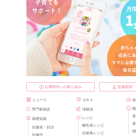
記事制作への取り組み
監修医師
ニュース
Ｑ＆Ａ
成
施
専門家相談
体験談
産
レシピ
基礎知識
産
離乳食レシピ
妊娠前・妊活
婦
妊娠食レシピ
妊娠中