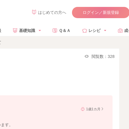
ログイン／新規登録
はじめての方へ
談
基礎知識
Ｑ＆Ａ
レシピ
成
て
閲覧数：328
1歳1カ月
います。