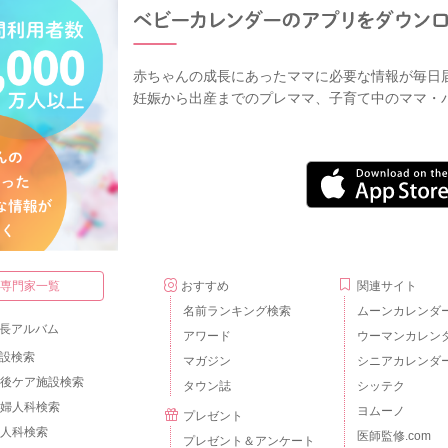
赤ちゃんの成長にあったママに必要な情報が毎日
妊娠から出産までのプレママ、子育て中のママ・
・専門家一覧
おすすめ
関連サイト
名前ランキング検索
ムーンカレンダ
長アルバム
アワード
ウーマンカレン
設検索
マガジン
シニアカレンダ
後ケア施設検索
タウン誌
シッテク
婦人科検索
ヨムーノ
プレゼント
人科検索
医師監修.com
プレゼント＆アンケート