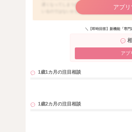
遅くなってしまうのですね。お話を伺う限りで
アプリ
いるのではないかと思います。就寝時間が遅く
り余ってしまっているのかもしれませんね。1歳
さんが多いですが、お子さんによっては、あま
＼【即時回答】新機能「専門
たりすることもあります。また、お昼寝をなさ
けないということもありますよ。ママさんのご都
しまうと、夜の寝つきに影響が出てしまうと言
て、お子さんの起床時間と就寝時間のペースを
アプ
も寝かせたい場合には、30分など短時間で起こ
と、どうしても夜中に起きてしまうことも増え
1歳1カ月の
注目相談
といいかもしれませんね。日中は積極的にお散
いただいて、夕方以降は刺激を避け、少しゆっ
次第に夜早く寝て、朝早く起きられるようにな
も
バラバラになってしまうこともよくありますが
と思います。もし、朝早く起きたり、お昼寝が
1歳2カ月の
注目相談
れば、眠い時間にお風呂に入ったり、お散歩に
うになさった方がいいかと思います。運動量を
していただくと、次第にお子さんのリズムがで
も
ね。