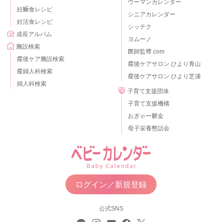
ウーマンカレンダー
妊娠食レシピ
シニアカレンダー
妊活食レシピ
シッテク
成長アルバム
ヨムーノ
施設検索
医師監修.com
産後ケア施設検索
産後ケアサロン ひより青山
産婦人科検索
産後ケアサロン ひより芝浦
婦人科検索
子育て支援団体
子育て支援機構
おぎゃー献金
母子栄養懇話会
ログイン／新規登録
公式SNS