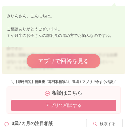
みりんさん、こんにちは。
ご相談ありがとうございます。
７か月半のお子さんの離乳食の進め方でお悩みなのですね。
卵ですが、
故意に開始を遅らせることでアレルギーのリスクを下げる効果
アプリで回答を見る
はないとされていますが、開始時期が遅くなったからといっ
て、リスクは変わりません。
固ゆでの卵黄を
＼【即時回答】新機能「専門家相談AI」登場！アプリで今すぐ相談／
耳かき１
相談はこちら
耳かき２
耳かき３
アプリで相談する
．．．
小さじ１
小さじ１まで進めたら、小さじ単位で量をふやしていき、
0歳7カ月の
注目相談
検索する
卵黄１個分まで進めていけると安心です。