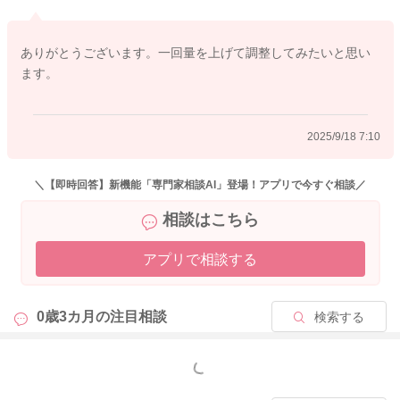
子を見ていただいてもいいですよ。おそらく、お子さんご自身
で飲む量を調節できる時期になってきていると思いますので、
ありがとうございます。一回量を上げて調整してみたいと思い
お子さんのご様子に合わせて、ミルクを増やしていただいてい
ます。
いと思いますよ。
2025/9/18 7:10
2025/9/17 23:01
＼【即時回答】新機能「専門家相談AI」登場！アプリで今すぐ相談／
相談はこちら
アプリで相談する
0歳3カ月の
注目相談
検索する
もっと見る