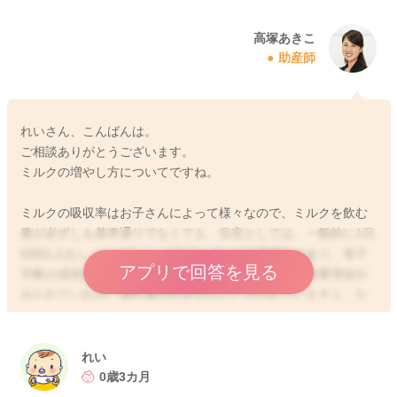
高塚あきこ
助産師
れいさん、こんばんは。
ご相談ありがとうございます。
ミルクの増やし方についてですね。
ミルクの吸収率はお子さんによって様々なので、ミルクを飲む
量が必ずしも基準通りでなくても、目安としては、一般的に1日
6回以上おしっこがあり、1日18〜30gの体重増加があり、母子
アプリで回答を見る
手帳の成長曲線のカーブに沿って、お子さんなりの体重増加が
みられていれば、哺乳量の不足はないと言われていますよ。な
かなか体重を測る機会はないと思いますので、体重増加での判
断は難しいと思いますが、おっしゃるように、お子さんの満腹
中枢が発達してきている時期と思いますので、授乳間隔が短く
れい
なってきたり、お子さんが哺乳後にも欲しがるような落ち着か
0歳3カ月
ないご様子があったりする場合には、少し1回量を増やしてご様