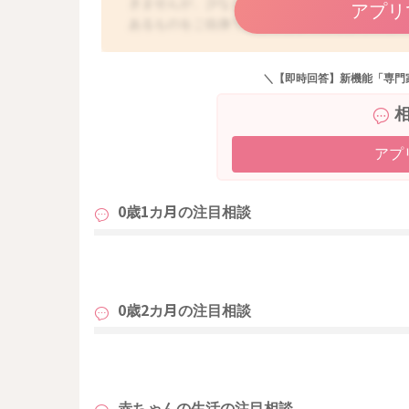
きませんが、少なくとも、お子さんご自身が寝
アプリ
あるものをご自身で取ることができるようにな
だ柔らかく、関節も未発達です。敷き布団が柔
ゆがんだり、関節が不自然な形になったりと、
＼【即時回答】新機能「専門
ー布団は赤ちゃんの成長に沿った、背骨をしっ
般的に赤ちゃん用として販売されている寝具は
あまりないと思います。 大人の寝具に一緒に寝
がありますので、注意が必要と言われています
アプ
を使用する、たるみのないシーツをつけていた
布団の上に敷いて寝かせるという方法もありま
0歳1カ月の
注目相談
様々で、一概にどの硬さとは言いにくいですが
ね。
も
0歳2カ月の
注目相談
も
赤ちゃんの生活の
注目相談