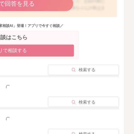
返りをして、自由に寝る体勢を変えられたり、お顔の前に
で回答を見る
ってからの方が安心と思います。また、赤ちゃんの骨はま
らかすぎると赤ちゃんの身体が沈み込んでしまい、背中が
大切な身体の発達を妨げてしまうといわれています。ベビ
家相談AI」登場！アプリで今すぐ相談／
かりサポートする適度な硬さがあるものが多いですし、一
、柔らかすぎたり、窒息をする可能性のあるようなものは
相談はこちら
る場合に、羽毛布団などで、身体が沈みすぎてしまう恐れ
。もし、大人の寝具をご用意なさる場合には、硬いマット
リで相談する
だくなど工夫なさっていただいたり、ベビー布団を大人の
すよ。大人用の柔らかい敷布団と言っても、その種類は
、ご心配なようでしたら、お試しになってみてください
検索する
っと見る
検索する
2025/9/17 22:46
っと見る