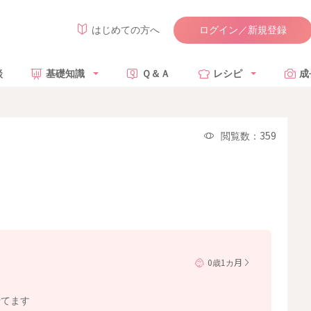
ログイン／新規登録
はじめての方へ
談
基礎知識
Ｑ＆Ａ
レシピ
成
閲覧数：359
0歳1カ月
せてます