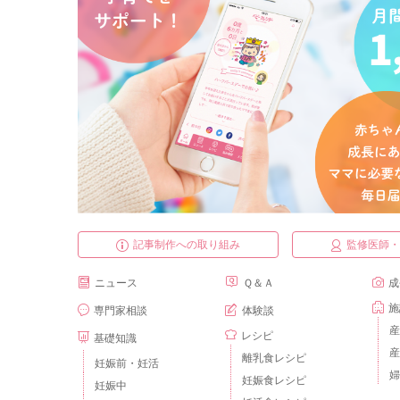
記事制作への取り組み
監修医師
ニュース
Ｑ＆Ａ
成
施
専門家相談
体験談
産
レシピ
基礎知識
産
離乳食レシピ
妊娠前・妊活
婦
妊娠食レシピ
妊娠中