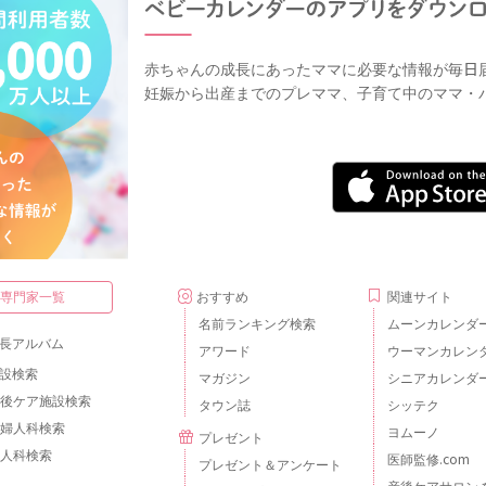
赤ちゃんの成長にあったママに必要な情報が毎日
妊娠から出産までのプレママ、子育て中のママ・
・専門家一覧
おすすめ
関連サイト
名前ランキング検索
ムーンカレンダ
長アルバム
アワード
ウーマンカレン
設検索
マガジン
シニアカレンダ
後ケア施設検索
タウン誌
シッテク
婦人科検索
ヨムーノ
プレゼント
人科検索
医師監修.com
プレゼント＆アンケート