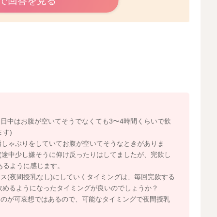
で回答を見る
平均的だと思います。
の分回数でトータルの哺乳量を稼ぐようになることもあり
計算をしてみると、
引き続き回数でトータル量を稼ぐようにされるといいです
日中はお腹が空いてそうでなくても3〜4時間くらいで飲
す)
瞑りながら繰り返しているのですね。
指しゃぶりをしていてお腹が空いてそうなときがありま
。
で(途中少し嫌そうに仰け反ったりはしてましたが、完飲し
ともあります。
あるように感じます。
さそうに思いました。
ペース(夜間授乳なし)にしていくタイミングは、毎回完飲する
確実に飲めるようになったタイミングが良いのでしょうか？
るのが可哀想ではあるので、可能なタイミングで夜間授乳