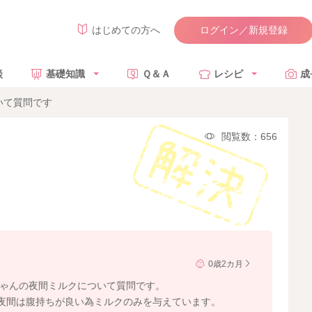
ログイン／新規登録
はじめての方へ
談
基礎知識
Ｑ＆Ａ
レシピ
成
いて質問です
閲覧数：656
0歳2カ月
ちゃんの夜間ミルクについて質問です。
夜間は腹持ちが良い為ミルクのみを与えています。