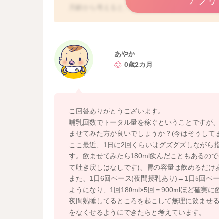
アプリ
月齢から考えると、今ぐらいの一回の哺乳量が
ミルク缶に書かれている量は多めになります。
胃の容量もまだ小さいこともありますので、そ
ますよ。
あやか
お子さんの今の体重から、1日に必要な哺乳量の
0歳2カ月
6.5kg×120〜150ml＝780〜975ml
となります。
最低でも6回の授乳は必要になると思います。
お子さんの一回の哺乳量が増えてくるまでは、
ご回答ありがとうございます。
よ。
哺乳回数でトータル量を稼ぐということですが、
ませてみた方が良いでしょうか？(今はそうしてま
明け方ぐらいから指しゃぶりをすることを目を
ここ最近、1日に2回くらいはグズグズしながら
お腹が空いているのかもしれないと思いました
す。飲ませてみたら180ml飲んだこともあるの
寝るにもエネルギーが必要になると言われるこ
て吐き戻しはなしです)、胃の容量は飲めるだけ
7時よりも前に様子を見てあげていただいても良
また、1日6回ペース(夜間授乳あり)→1日5回
ようになり、1回180ml×5回＝900mlほど
よかったら参考になさってみてください。
夜間熟睡してるところを起こして無理に飲ませ
どうぞよろしくお願いします。
をなくせるようにできたらと考えています。