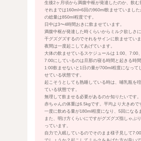
生後2ヶ月頃から満腹中枢が発達したのか、飲む
それまでは160ml×6回の960ml飲ませていまし
の総量は850ml程度です。
日中は3〜4時間おきに飲ませています。
満腹中枢が発達した時くらいからミルク欲しさ
干グズグズするのでそれをサインに飲ませてい
夜間は一度起こしてあげています。
大体の飲ませているスケジュールは 1:00、7:00、11
7:00にしているのは旦那の寝る時間と起きる時
1:00飲ませないと1日の量が700ml程度にな
せている状態です。
起こそうとしても熟睡している時は、哺乳瓶を
ている状態です。
無理して飲ませる必要があるのか知りたいです
赤ちゃんの体重は6.5kgです。平均より大きめで
一度に飲める量が180ml程度になり、5回になる
また、明け方くらいにですがグズグズ指しゃぶ
っています。
自力で入眠しているのでそのまま様子見して7:
でしょうか？起こしてミルクをあげた方が良い