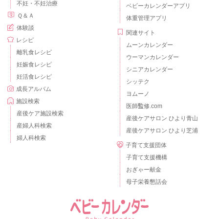
不妊・不妊治療
ベビーカレンダーアプリ
Ｑ＆Ａ
体重管理アプリ
体験談
関連サイト
レシピ
ムーンカレンダー
離乳食レシピ
ウーマンカレンダー
妊娠食レシピ
シニアカレンダー
妊活食レシピ
シッテク
成長アルバム
ヨムーノ
施設検索
医師監修.com
産後ケア施設検索
産後ケアサロン ひより青山
産婦人科検索
産後ケアサロン ひより芝浦
婦人科検索
子育て支援団体
子育て支援機構
おぎゃー献金
母子栄養懇話会