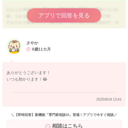
にんじんやほうれん草など、繊維の多い野菜は、噛みにくいた
アプリで回答を見る
め、うんちに出てきてしまうというお悩みとても多いです。
だんだんと粒をつぶして食べることが上手になりますので、少
し様子を見ても良いかと思います。
厚みがあると、つぶすときに滑りやすいため、
いちょう切りのように、厚みは抑えて幅の広いものをつぶして
さやか
食べることを試していただくのもおススメですよ。
0歳11カ月
よろしくお願いします。
ありがとうございます！
いつも助かります！😂
2025/9/17 11:21
2025/9/18 13:41
＼【即時回答】新機能「専門家相談AI」登場！アプリで今すぐ相談／
相談はこちら