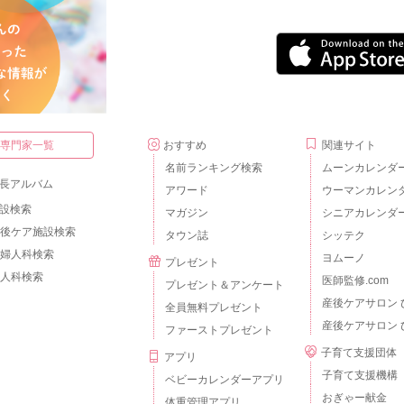
・専門家一覧
おすすめ
関連サイト
名前ランキング検索
ムーンカレンダ
長アルバム
アワード
ウーマンカレン
設検索
マガジン
シニアカレンダ
後ケア施設検索
タウン誌
シッテク
婦人科検索
ヨムーノ
プレゼント
人科検索
医師監修.com
プレゼント＆アンケート
産後ケアサロン 
全員無料プレゼント
産後ケアサロン 
ファーストプレゼント
子育て支援団体
アプリ
子育て支援機構
ベビーカレンダーアプリ
おぎゃー献金
体重管理アプリ