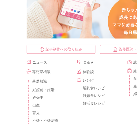
記事制作への取り組み
監修医師
ニュース
Ｑ＆Ａ
成
施
専門家相談
体験談
産
レシピ
基礎知識
産
離乳食レシピ
妊娠前・妊活
婦
妊娠食レシピ
妊娠中
妊活食レシピ
出産
育児
不妊・不妊治療