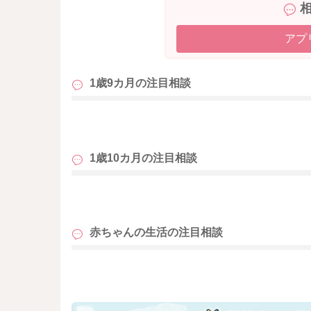
アプ
1歳9カ月の
注目相談
も
1歳10カ月の
注目相談
も
赤ちゃんの生活の
注目相談
も