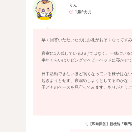
がリビングなどであれば少し様子をみても良い
りん
少しでも参考になれば幸いです。
1歳9カ月
よろしくお願いします。
早く回答いただいたのにお礼がおそくなってす
寝室に1人残しているわけではなく、一緒にいる
半年くらいはリビングでベビーベッドに寝かせ
日中活動できないほど眠くなっている様子はな
起きようとせず、寝溜めしようとしてるのかな
子どものペースを見守ってみます。ありがとう
＼【即時回答】新機能「専門