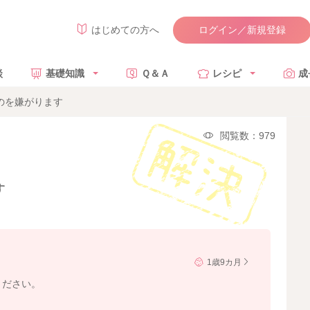
ログイン／新規登録
はじめての方へ
談
基礎知識
Ｑ＆Ａ
レシピ
成
のを嫌がります
閲覧数：979
す
1歳9カ月
ください。