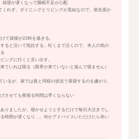
、就寝が遅くなって睡眠不足が心配
てくれず、ダイニングとリビングが直結なので、衛生面か
けて就寝が22時を過ぎる。
とすると泣いて抵抗する。吐くまで泣くので、本人の気の
なる
リビングに行くと言い出す。
が来ていれば寝る（限界が来ていないと遊んで寝ません）
しているが、家では夜と同様の状況で昼寝するのを嫌がり、
上げさせても夜寝る時間は早くならない
はありましたが、寝かせようとするだけで毎日大泣きでし
寝る時間が遅くなり…。何かアドバイスいただけたら幸い