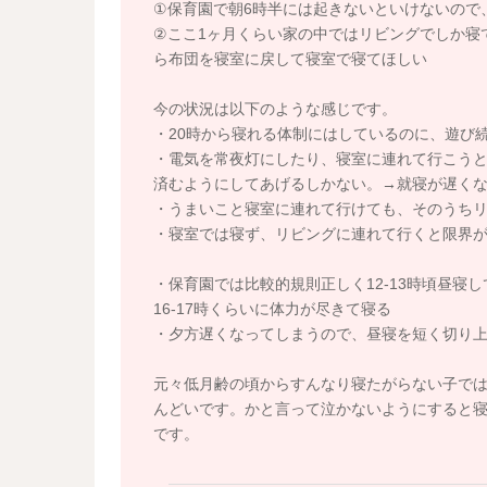
①保育園で朝6時半には起きないといけないので
②ここ1ヶ月くらい家の中ではリビングでしか寝
ら布団を寝室に戻して寝室で寝てほしい
今の状況は以下のような感じです。
・20時から寝れる体制にはしているのに、遊び続
・電気を常夜灯にしたり、寝室に連れて行こう
済むようにしてあげるしかない。→就寝が遅く
・うまいこと寝室に連れて行けても、そのうち
・寝室では寝ず、リビングに連れて行くと限界
・保育園では比較的規則正しく12-13時頃昼寝
16-17時くらいに体力が尽きて寝る
・夕方遅くなってしまうので、昼寝を短く切り
元々低月齢の頃からすんなり寝たがらない子で
んどいです。かと言って泣かないようにすると
です。