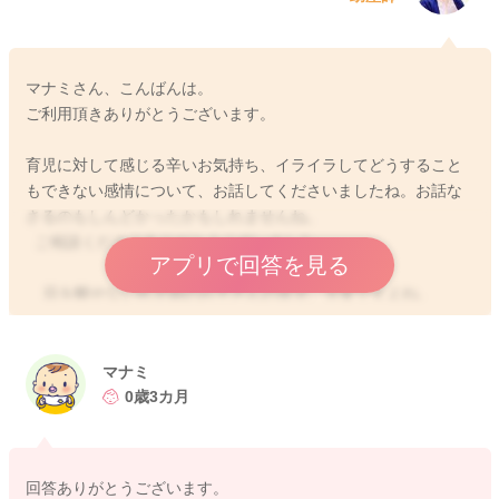
マナミさん、こんばんは。
ご利用頂きありがとうございます。
育児に対して感じる辛いお気持ち、イライラしてどうすること
もできない感情について、お話してくださいましたね。お話な
さるのもしんどかったかもしれませんね。
ご相談くださりありがとうございました。
アプリで回答を見る
目を離せない乳児期のお子さんの育児、大変ですよね。
色々なストレスがありますね。 育児をしていると、こう関わっ
てあげたい！と思う理想と現実との間が開けば開くほど、イラ
イラしますよね。
マナミ
これはママさんに限った事ではありませんよ。皆さん多かれ
0歳3カ月
少なかれイライラしていると思います。
母親だって人間ですから、自分の気持ちをコントロールするの
回答ありがとうございます。
が難しい時や著しくネガティブな感情を抱く事があり自然で