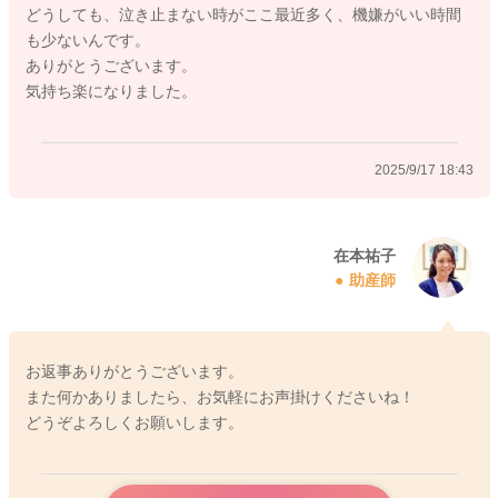
どうしても、泣き止まない時がここ最近多く、機嫌がいい時間
す。
も少ないんです。
ありがとうございます。
ましてや、まだ乳幼児のお子さんを24時間相手にしているので
気持ち楽になりました。
すから、成長させるためのお世話をしているだけでも、育児は
非常に生産性があり価値がある仕事。十分頑張っていますよ。
2025/9/17 18:43
育児に対して真面目になさろうとする方であればあるほど、
育児にイライラしたり、ご自身を責めてしまいがちですよ。
育児は楽しいだけではありません。 楽しさを感じる余裕がなく
ても、ママさんが、少しでも楽に笑っていられる育児や家事な
在本祐子
助産師
ど抜けるところは手を抜いて、助けてもらうところは助けを求
めてなど、無理のない選択をなされてよいと思いますよ。
赤ちゃんは大丈夫ですよ、1回や2回の怒鳴りで発達が遅れた
お返事ありがとうございます。
り、悪影響が著明に出ることは通常考えにくいです。
また何かありましたら、お気軽にお声掛けくださいね！
ご安心くださいね。
どうぞよろしくお願いします。
今後も、育児が辛く感情が不安定になることが頻繁になってき
たら、その旨を保健師に相談してみるのをおすすめします！
よろしくお願いします😊