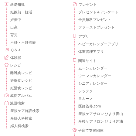
基礎知識
プレゼント
妊娠前・妊活
プレゼント＆アンケート
妊娠中
全員無料プレゼント
出産
ファーストプレゼント
育児
アプリ
不妊・不妊治療
ベビーカレンダーアプリ
Ｑ＆Ａ
体重管理アプリ
体験談
関連サイト
レシピ
ムーンカレンダー
離乳食レシピ
ウーマンカレンダー
妊娠食レシピ
シニアカレンダー
妊活食レシピ
シッテク
成長アルバム
ヨムーノ
施設検索
医師監修.com
産後ケア施設検索
産後ケアサロン ひより青山
産婦人科検索
産後ケアサロン ひより芝浦
婦人科検索
子育て支援団体