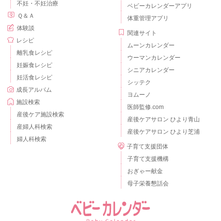
不妊・不妊治療
ベビーカレンダーアプリ
Ｑ＆Ａ
体重管理アプリ
体験談
関連サイト
レシピ
ムーンカレンダー
離乳食レシピ
ウーマンカレンダー
妊娠食レシピ
シニアカレンダー
妊活食レシピ
シッテク
成長アルバム
ヨムーノ
施設検索
医師監修.com
産後ケア施設検索
産後ケアサロン ひより青山
産婦人科検索
産後ケアサロン ひより芝浦
婦人科検索
子育て支援団体
子育て支援機構
おぎゃー献金
母子栄養懇話会