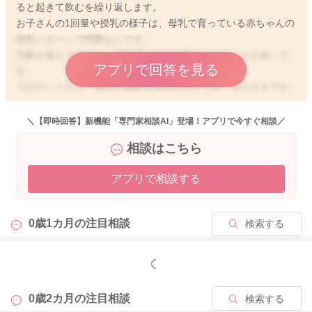
ると起きて飲むを繰り返します。
お子さんの1回量や授乳の様子は、母乳で育っている赤ちゃんの
授乳パターンで問題ないです。
月齢が進んできても、哺乳量はあまり変わらないことが多いで
アプリで回答を見る
す。
上記のことから、無理に回数を増やさなくても、今のままでお
子さんに合わせて授乳していただいて大丈夫です。
体重増加は、18〜30g／日が目安ですが、3〜4ヶ月になると1
＼【即時回答】新機能「専門家相談AI」登場！アプリで今すぐ相談／
0〜15g／日に増加が緩慢になってくるのが自然です。
相談はこちら
少しでも参考になれば幸いです。
よろしくお願いします。
アプリで相談する
0歳1カ月の
注目相談
検索する
2025/9/16 16:33
もっと見る
0歳2カ月の
注目相談
検索する