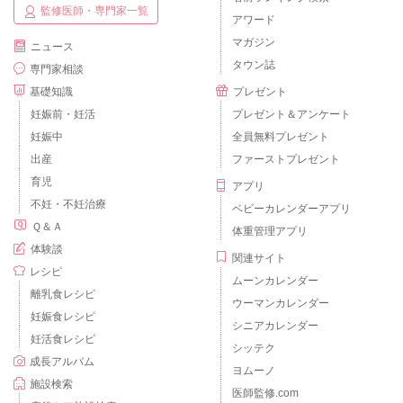
監修医師・専門家一覧
アワード
マガジン
ニュース
タウン誌
専門家相談
基礎知識
プレゼント
妊娠前・妊活
プレゼント＆アンケート
妊娠中
全員無料プレゼント
出産
ファーストプレゼント
育児
アプリ
不妊・不妊治療
ベビーカレンダーアプリ
Ｑ＆Ａ
体重管理アプリ
体験談
関連サイト
レシピ
ムーンカレンダー
離乳食レシピ
ウーマンカレンダー
妊娠食レシピ
シニアカレンダー
妊活食レシピ
シッテク
成長アルバム
ヨムーノ
施設検索
医師監修.com