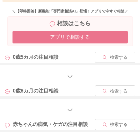
ま様子を見ていただいても良いのではないかと思いました。
＼【即時回答】新機能「専門家相談AI」登場！アプリで今すぐ相談／
もし何かいつもと違う様子がありましたら、受診をなさってみ
相談はこちら
てください。
どうぞよろしくお願いします。
アプリで相談する
0歳5カ月の
注目相談
検索する
2025/9/16 22:01
もっと見る
0歳6カ月の
注目相談
検索する
もっと見る
赤ちゃんの病気・ケガの
注目相談
検索する