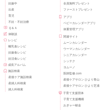
妊娠中
全員無料プレゼント
出産
ファーストプレゼント
育児
アプリ
不妊・不妊治療
ベビーカレンダーアプリ
Ｑ＆Ａ
体重管理アプリ
体験談
関連サイト
レシピ
ムーンカレンダー
離乳食レシピ
ウーマンカレンダー
妊娠食レシピ
シニアカレンダー
妊活食レシピ
シッテク
成長アルバム
ヨムーノ
施設検索
医師監修.com
産後ケア施設検索
産後ケアサロン ひより青山
産婦人科検索
産後ケアサロン ひより芝浦
婦人科検索
子育て支援団体
子育て支援機構
おぎゃー献金