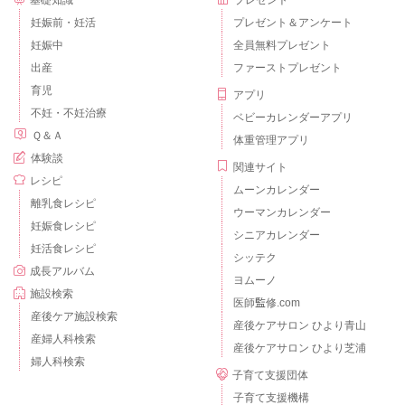
妊娠前・妊活
プレゼント＆アンケート
妊娠中
全員無料プレゼント
出産
ファーストプレゼント
育児
アプリ
不妊・不妊治療
ベビーカレンダーアプリ
Ｑ＆Ａ
体重管理アプリ
体験談
関連サイト
レシピ
ムーンカレンダー
離乳食レシピ
ウーマンカレンダー
妊娠食レシピ
シニアカレンダー
妊活食レシピ
シッテク
成長アルバム
ヨムーノ
施設検索
医師監修.com
産後ケア施設検索
産後ケアサロン ひより青山
産婦人科検索
産後ケアサロン ひより芝浦
婦人科検索
子育て支援団体
子育て支援機構