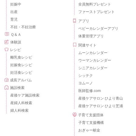
妊娠中
全員無料プレゼント
出産
ファーストプレゼント
育児
アプリ
不妊・不妊治療
ベビーカレンダーアプリ
Ｑ＆Ａ
体重管理アプリ
体験談
関連サイト
レシピ
ムーンカレンダー
離乳食レシピ
ウーマンカレンダー
妊娠食レシピ
シニアカレンダー
妊活食レシピ
シッテク
成長アルバム
ヨムーノ
施設検索
医師監修.com
産後ケア施設検索
産後ケアサロン ひより青山
産婦人科検索
産後ケアサロン ひより芝浦
婦人科検索
子育て支援団体
子育て支援機構
おぎゃー献金