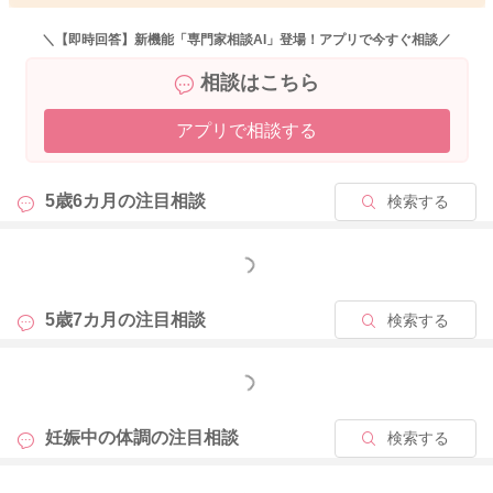
一般的に妊娠中でもアセトアミノフェン製剤は処方される事が
ある薬剤になります。
＼【即時回答】新機能「専門家相談AI」登場！アプリで今すぐ相談／
用法用量をお守りいただくことは重要ですし、症状によっては
相談はこちら
使用が望ましくないものもあります。医師にご相談いただくの
が安心です。
アプリで相談する
また、妊娠期〜授乳期における薬剤の使用可否については、国
立成育医療センターがホームページでお知らせしています。
5歳6カ月の
注目相談
検索する
よかったら併せてご使用くださいね。
https://www.ncchd.go.jp/kusuri/
もっと見る
よろしくお願いします。
5歳7カ月の
注目相談
検索する
もっと見る
2025/9/16 20:25
妊娠中の体調の
注目相談
検索する