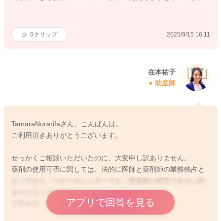
0
クリップ
2025/9/15 16:11
在本祐子
助産師
TamaraNurarifaさん、こんばんは。
ご利用頂きありがとうございます。
せっかくご相談いただいたのに、大変申し訳ありません。
薬剤の使用可否に関しては、法的に医師と薬剤師の業務独占と
なっており、ベビーカレンダーでも、助産師が明言できない決
まりになっています。
アプリで回答を見る
ですので、参考程度にしていただけたらと存じます。