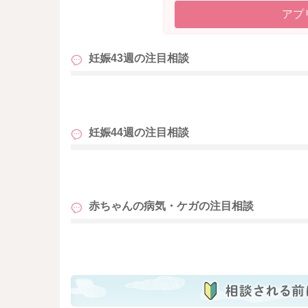
アプ
妊娠43週の
注目相談
も
妊娠44週の
注目相談
も
赤ちゃんの病気・ケガの
注目相談
も