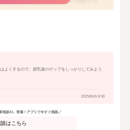
の空気が動くので、授乳後にしっかりゲップが出ていて
らっしゃいます。ゲップがうまく出せているか、お腹にガ
にならなくなることもあるかと思いますよ。あまり唸って
しばらくお背中をトントンしてみたり、綿棒浣腸でガスや
とも多いですよ。よろしければお試しくださいね。
2025/9/16 5:23
らはよくするので、授乳後のゲップをしっかりしてみよう
2025/9/16 8:30
家相談AI」登場！アプリで今すぐ相談／
相談はこちら