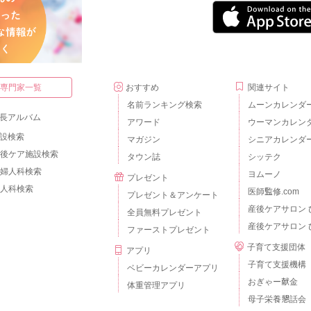
・専門家一覧
おすすめ
関連サイト
名前ランキング検索
ムーンカレンダ
長アルバム
アワード
ウーマンカレン
設検索
マガジン
シニアカレンダ
後ケア施設検索
タウン誌
シッテク
婦人科検索
ヨムーノ
プレゼント
人科検索
医師監修.com
プレゼント＆アンケート
産後ケアサロン 
全員無料プレゼント
産後ケアサロン 
ファーストプレゼント
子育て支援団体
アプリ
子育て支援機構
ベビーカレンダーアプリ
おぎゃー献金
体重管理アプリ
母子栄養懇話会