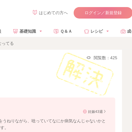
ログイン／新規登録
はじめての方へ
談
基礎知識
Ｑ＆Ａ
レシピ
成
なってる
閲覧数：425
妊娠43週
をうねりながら、唸っていてなにか病気なんじゃないかと
です。