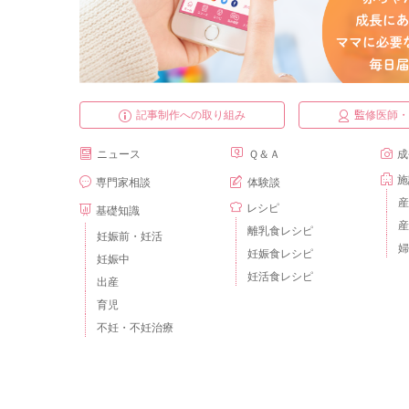
記事制作への取り組み
監修医師
ニュース
Ｑ＆Ａ
成
施
専門家相談
体験談
産
レシピ
基礎知識
産
離乳食レシピ
妊娠前・妊活
婦
妊娠食レシピ
妊娠中
妊活食レシピ
出産
育児
不妊・不妊治療