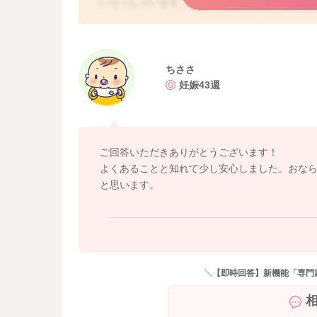
いらっしゃいます。また、横になると、胃の中
も、再度ゲップを出したくて唸るお子さんもい
スが溜まっていないかなどをみていただくと気
いるようでしたら、縦抱きにしていただいて、
ウンチを出してあげると、気にならなくなるこ
ちささ
妊娠43週
ご回答いただきありがとうございます！
よくあることと知れて少し安心しました。おな
と思います。
＼【即時回答】新機能「専門