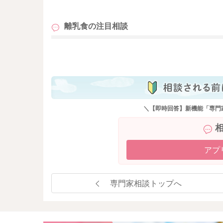
も
離乳食の
注目相談
も
＼【即時回答】新機能「専門
アプ
専門家相談トップへ