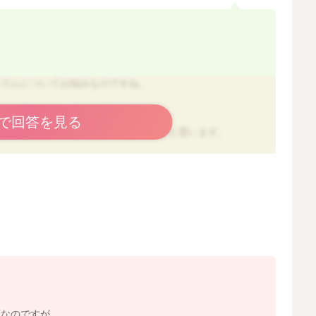
リズムについてお悩みなのですね。
食べてくれている様子があるのですね。
で回答を見る
もう少し開始時間を早められるとよいかと思います。
間を決めていく形で大丈夫です。
に慣れてきた１歳頃～で大丈夫ですよ。
2025/9/16 11:45
須なのですが、