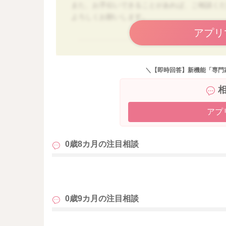
また、お手伝いできることがあれば、ご相談く
よろしくお願いします。
アプリ
＼【即時回答】新機能「専門
アプ
0歳8カ月の
注目相談
も
0歳9カ月の
注目相談