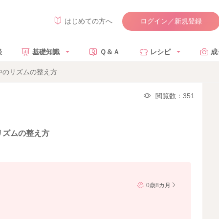
ログイン／新規登録
はじめての方へ
談
基礎知識
Ｑ＆Ａ
レシピ
成
中のリズムの整え方
閲覧数：351
リズムの整え方
0歳8カ月