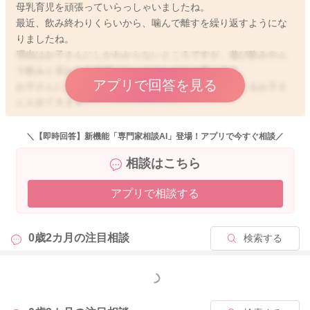
母乳育児を頑張っていらっしゃいましたね。
最近、飲み終わりくらいから、噛んで離すを繰り返すようにな
りましたね。
理由はお子さんにしかわからないところですが、遊び飲みやム
ラ飲みと言われる状態になってきたのかと思います。
アプリで回答を見る
お子さんによっては、若干早いですが、満腹感を感じるお子さ
んも出てきます。
そうなりますと、授乳後半からは、何となく飲んで甘えて遊ん
でと、、、お子さんの微睡に入るまでのやり取りかもしれませ
＼【即時回答】新機能「専門家相談AI」登場！アプリで今すぐ相談／
んね！
相談はこちら
体重が増えてさえいれば、心配ないのでご安心くださいね。
アプリで相談する
定期的な発育チェックは大事になります。
よろしくお願いします🙇‍♂️
0歳2カ月の
注目相談
検索する
2025/9/15 14:06
もっと見る