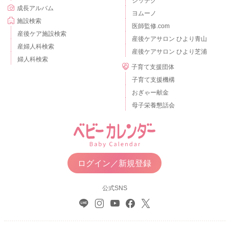
シッテク
成長アルバム
ヨムーノ
施設検索
医師監修.com
産後ケア施設検索
産後ケアサロン ひより青山
産婦人科検索
産後ケアサロン ひより芝浦
婦人科検索
子育て支援団体
子育て支援機構
おぎゃー献金
母子栄養懇話会
ログイン／新規登録
公式SNS