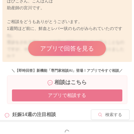
ぱぴこさん、こんばんは
助産師の宮川です。
ご相談をどうもありがとうございます。
1週間ほど前に、鮮血とレバー状のものがみられていたのです
ね。
受診をされて赤ちゃんの無事を確認できていたと言うことなの
アプリで回答を見る
ですが、その時にどこからの出血なのかなどお話はありました
か？
今回も同じところからの出血の可能性があるのではと思いまし
た。
＼【即時回答】新機能「専門家相談AI」登場！アプリで今すぐ相談／
相談はこちら
またその後出血が続いていたり、痛みやはり、違和感を感じる
こともないでしょうか？
アプリで相談する
こちらでも実際にどこからの出血で、赤ちゃんの状況がどうな
のかわからないところもあります。
妊娠14週の
注目相談
検索する
ご心配な時には産院へ連絡をしていただき、受診についてのご
相談をなさっていただけたらと思います。
もっと見る