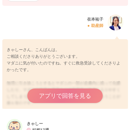
在本祐子
助産師
きゃしーさん、こんばんは。
ご相談くださりありがとうございます。
マダニに気が付いたのですね。すぐに救急受診してくださりよ
かったです。
無理に引き抜こうとするとマダニの一部が皮膚内に残って化膿
したり、マダニの体液を逆流させて病原体が体内に入りやすく
アプリで回答を見る
してしまう恐れがあるため、医療機関で処置してもらうことが
最も安心です。
マダニに刺された後は、数週間、体調の変化に注意しましょ
う。
きゃしー
リステリア菌との関連は強くありませんが、発熱等の症状が現