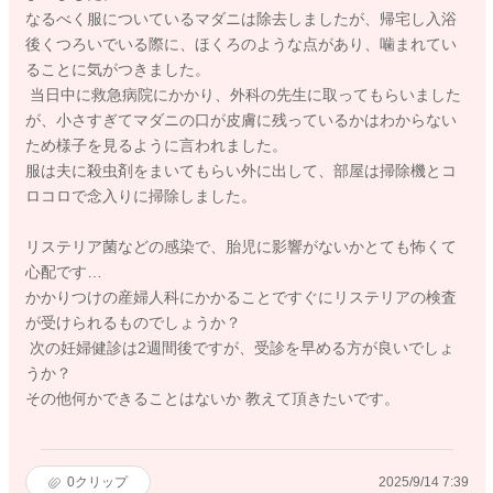
なるべく服についているマダニは除去しましたが、帰宅し入浴
後くつろいでいる際に、ほくろのような点があり、噛まれてい
ることに気がつきました。
当日中に救急病院にかかり、外科の先生に取ってもらいました
が、小さすぎてマダニの口が皮膚に残っているかはわからない
ため様子を見るように言われました。
服は夫に殺虫剤をまいてもらい外に出して、部屋は掃除機とコ
ロコロで念入りに掃除しました。
リステリア菌などの感染で、胎児に影響がないかとても怖くて
心配です…
かかりつけの産婦人科にかかることですぐにリステリアの検査
が受けられるものでしょうか？
次の妊婦健診は2週間後ですが、受診を早める方が良いでしょ
うか？
その他何かできることはないか 教えて頂きたいです。
0
クリップ
2025/9/14 7:39