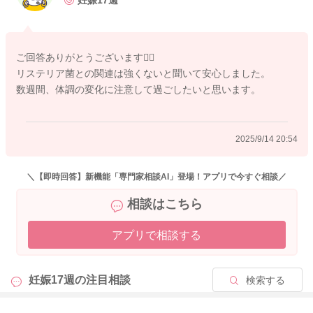
妊娠17週
れた場合には、医療機関で診察を受けましょう。
マダニに刺されたことを説明して、配慮してもらってください
ね。どうぞよろしくお願いします🙇‍♂️
ご回答ありがとうございます🙇‍♀️
リステリア菌との関連は強くないと聞いて安心しました。
数週間、体調の変化に注意して過ごしたいと思います。
2025/9/14 20:25
2025/9/14 20:54
＼【即時回答】新機能「専門家相談AI」登場！アプリで今すぐ相談／
相談はこちら
アプリで相談する
妊娠17週の
注目相談
検索する