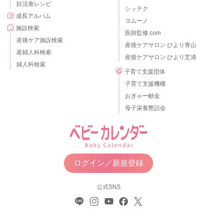
妊活食レシピ
シッテク
成長アルバム
ヨムーノ
施設検索
医師監修.com
産後ケア施設検索
産後ケアサロン ひより青山
産婦人科検索
産後ケアサロン ひより芝浦
婦人科検索
子育て支援団体
子育て支援機構
おぎゃー献金
母子栄養懇話会
ログイン／新規登録
公式SNS