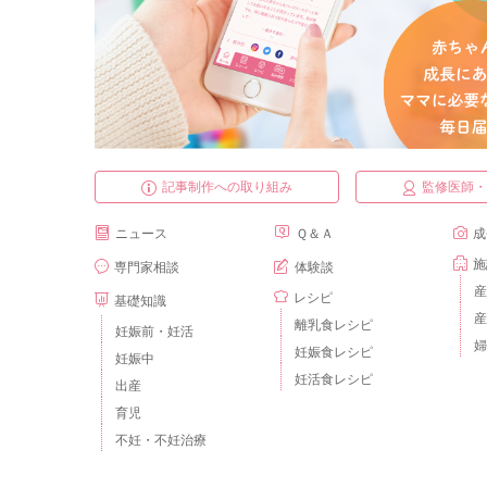
記事制作への取り組み
監修医師
ニュース
Ｑ＆Ａ
成
施
専門家相談
体験談
産
レシピ
基礎知識
産
離乳食レシピ
妊娠前・妊活
婦
妊娠食レシピ
妊娠中
妊活食レシピ
出産
育児
不妊・不妊治療