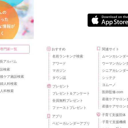
・専門家一覧
おすすめ
関連サイト
名前ランキング検索
ムーンカレンダ
長アルバム
アワード
ウーマンカレン
設検索
マガジン
シニアカレンダ
後ケア施設検索
タウン誌
シッテク
婦人科検索
ヨムーノ
プレゼント
人科検索
医師監修.com
プレゼント＆アンケート
産後ケアサロン 
全員無料プレゼント
産後ケアサロン 
ファーストプレゼント
子育て支援団体
アプリ
子育て支援機構
ベビーカレンダーアプリ