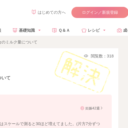
ログイン／新規登録
はじめての方へ
談
基礎知識
Ｑ＆Ａ
レシピ
成
合のミルク量について
閲覧数：318
ついて
妊娠42週
差はスケールで測ると30ほど増えてました。(片方7分ずつ