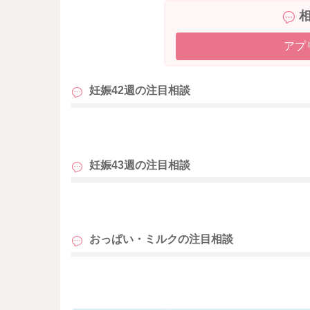
アプ
妊娠42週の
注目相談
も
妊娠43週の
注目相談
も
おっぱい・ミルクの
注目相談
も