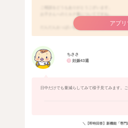
ご相談をどうもありがとうございます。
お子さんへのミルク量についてですね。
アプリ
だんだんおっぱいを飲める量も増えてきている
そのため、体重の増え幅も48gと大きくなって
ミルクの割合が多いことでも、うんちが出にく
飲み過ぎていることでも、便秘がちになること
試しに日中だけでも追加のミルク量を40mlにさ
ちささ
そうしてまた健診の際に体重の増えを確認され
妊娠43週
うに思いました。
母乳の割合が増えることで、お腹の中の環境も
しれません。
よかったら参考になさってみてください。
日中だけでも量減らしてみて様子見てみます。
どうぞよろしくお願いします。
＼【即時回答】新機能「専門