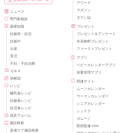
アワード
マガジン
ニュース
タウン誌
専門家相談
基礎知識
プレゼント
妊娠前・妊活
プレゼント＆アンケート
妊娠中
全員無料プレゼント
出産
ファーストプレゼント
育児
アプリ
不妊・不妊治療
ベビーカレンダーアプリ
Ｑ＆Ａ
体重管理アプリ
体験談
関連サイト
レシピ
ムーンカレンダー
離乳食レシピ
ウーマンカレンダー
妊娠食レシピ
シニアカレンダー
妊活食レシピ
シッテク
成長アルバム
ヨムーノ
施設検索
医師監修.com
産後ケア施設検索