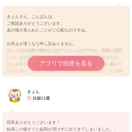
きょんさん、こんばんは。
ご相談ありがとうございます。
血の塊が見られたことがご心配なのですね。
お答えが遅くなり申し訳ありません。
カンジダの治療で膣剤を入れてもらったのですね。実際に拝見
していませんので、はっきりとしたことは明言できませんが、
アプリで回答を見る
もしかすると、膣剤を入れる際に、機械などで少し膣に傷がつ
いてしまい、出血して溜まっていたものが排出されたことも考
えられます。ご妊娠なさると、内性器、外性器ともにとてもデ
リケートになりますので、少しの刺激でも容易に出血します。
一時的なもので、お腹の痛みや張りがないのでしたら、少しご
きょん
様子を見ていただいてもいいと思うのですが、もし断続的に出
妊娠13週
血が続いていたり、出血量が増える？お腹の痛みや張りがある
などの場合には、おかかりつけの産院でご相談なさってくださ
いね。
回答ありがとうございます！
結局この後すぐに錠剤が溶けずに出てきてしまいました。。