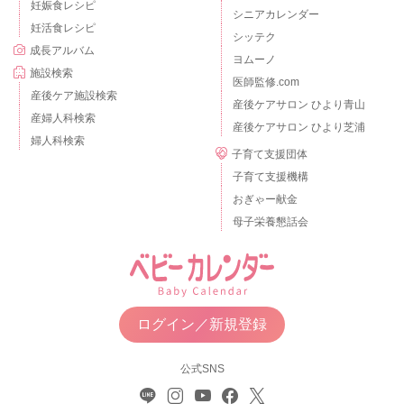
妊娠食レシピ
シニアカレンダー
妊活食レシピ
シッテク
成長アルバム
ヨムーノ
施設検索
医師監修.com
産後ケア施設検索
産後ケアサロン ひより青山
産婦人科検索
産後ケアサロン ひより芝浦
婦人科検索
子育て支援団体
子育て支援機構
おぎゃー献金
母子栄養懇話会
ログイン／新規登録
公式SNS