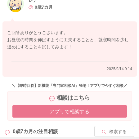
レナ
いのかもしれませんね。
0歳7カ月
お昼寝をしてもらう時に、もし光や音の調整ができることがあ
りましたら、行ってみていただき反応を見ていただくのもいい
ご回答ありがとうございます。
と思います。そうして一回のお昼寝の時間がもう少し伸びてく
お昼寝の時間を伸ばすように工夫することと、就寝時間を少し
れるとどうかなと思いました。
遅めにすることを試してみます！
そうすると夕寝のようなこともしなくなることはないかと思い
ました。
2025/9/14 9:14
そして書かれていたように、試しに就寝時間を少し遅めにされ
てみての変化を見ていただくのもいいと思います。
＼【即時回答】新機能「専門家相談AI」登場！アプリで今すぐ相談／
よかったら参考になさってみてください。
相談はこちら
どうぞよろしくお願いします。
アプリで相談する
2025/9/14 9:03
0歳7カ月の
注目相談
検索する