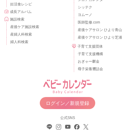
妊活食レシピ
シッテク
成長アルバム
ヨムーノ
施設検索
医師監修.com
産後ケア施設検索
産後ケアサロン ひより青山
産婦人科検索
産後ケアサロン ひより芝浦
婦人科検索
子育て支援団体
子育て支援機構
おぎゃー献金
母子栄養懇話会
ログイン／新規登録
公式SNS