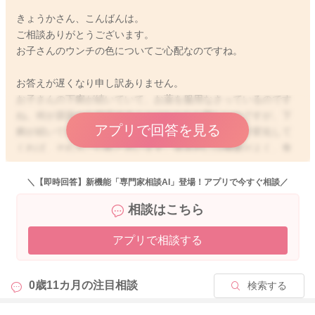
きょうかさん、こんばんは。
ご相談ありがとうございます。
お子さんのウンチの色についてご心配なのですね。
お答えが遅くなり申し訳ありません。
お子さんの下痢が続いていて、お薬を服用なさっているのです
ね。何が原因かを特定することはなかなか難しいのですが、下
アプリで回答を見る
痢が続いているとご心配になりますね。ウンチの色が変化して
くれば、それもご心配と思います。基本的には機嫌がよく、食
欲もあり、水分も摂れていれば、様子を見ていただく事が多い
です。黒色のウンチでご心配なのは、タール便と言われていま
＼【即時回答】新機能「専門家相談AI」登場！アプリで今すぐ相談／
す。タール便はその名の通り、海苔状のような光沢のあるター
相談はこちら
ル状のウンチが見られ、この場合には、腸管出血が疑われるの
で、早急な受診が必要です。ですが、他にお子さんのご様子が
アプリで相談する
お変わりなく、元気に過ごせているようであれば、あまりご心
配ないように思いますよ。もし、続けて黒っぽいウンチが頻回
に出るようであれば、ウンチのついたおむつを持って、小児科
0歳11カ月の
注目相談
検索する
でご相談くださいね。お子さんの場合には、数日は症状が続く
ことが多いので、処方されているお薬があれば、お薬を飲んで