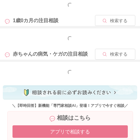
いただきながら、水分摂取をこまめにさせてあげてください
もっと見る
ね。また、お薬がなくなっても、やはり下痢が続いている、嘔
吐がある、機嫌が悪い、元気がない、お腹を痛がる、お尻がか
1歳0カ月の
注目相談
検索する
ぶれる、血便がある、水分が摂れないなどあれば、再度受診を
お勧めします。どうぞお大事になさってくださいね。
もっと見る
赤ちゃんの病気・ケガの
注目相談
検索する
2025/9/14 21:49
もっと見る
＼【即時回答】新機能「専門家相談AI」登場！アプリで今すぐ相談／
相談はこちら
アプリで相談する