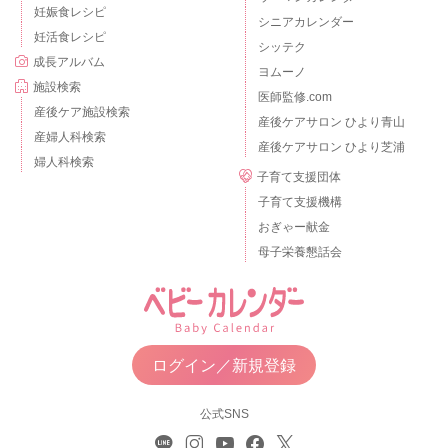
妊娠食レシピ
シニアカレンダー
妊活食レシピ
シッテク
成長アルバム
ヨムーノ
施設検索
医師監修.com
産後ケア施設検索
産後ケアサロン ひより青山
産婦人科検索
産後ケアサロン ひより芝浦
婦人科検索
子育て支援団体
子育て支援機構
おぎゃー献金
母子栄養懇話会
ログイン／新規登録
公式SNS