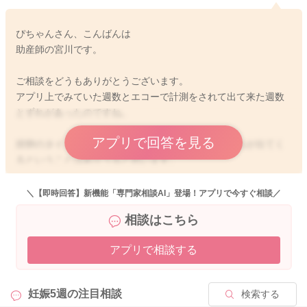
ぴちゃんさん、こんばんは
助産師の宮川です。
ご相談をどうもありがとうございます。
アプリ上でみていた週数とエコーで計測をされて出て来た週数
とずれがあったのですね。
アプリで回答を見る
排卵のタイミングのズレもありましたら、週数にずれが出てく
るということはありうると思います。
今回はまだ初診だったということなので、また次回の診察で赤
ちゃんのペースで大きくなってくれていることが確認できると
＼【即時回答】新機能「専門家相談AI」登場！アプリで今すぐ相談／
安心も増えると思います。
相談はこちら
つわりも全くないまま経過をされる方もいらっしゃいます。
アプリで相談する
なかなか不安が拭えないかもしれないのですが、確かに今お腹
に赤ちゃんはいてくれていると思いますので、引き続き足元か
ら冷え対策をしていただき、声をかけてあげていただきながら
妊娠5週の
注目相談
検索する
様子を見てみていただけたらと思います。