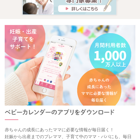
こんにちは、ベビーカレンダー事務局です。 いつもベビーカレ
ンダーの専門家相談コーナーをご利用くださいましてありがと
うございます。
大変恐縮ではございますが、こちらのコーナーでは「専門家相
談ご利用ガイド」に記載しておりますとおり、 「1つの投稿に
質問はひとつ」でお願いをしております。
ご利用いただく際に2つ以上の質問がある場合、ひとつずつご投
稿くださいますようお願い致します。 今回のご投稿につきまし
ても、お手数をおかけしますが、再度ひとつずつご投稿いただ
けますでしょうか。
ひとつずつ投稿していただくことによって、 同じようなお悩み
をお持ちの方が相談を簡単に検索できることにより、 お悩みの
解決につながる可能性がございます。
ご理解いただけますと幸いです。
赤ちゃんの成長にあったママに必要な情報が毎日届く！
妊娠から出産までのプレママ、子育て中のママ・パパにも、毎日