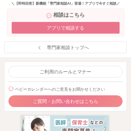
た。何か細菌が身体に入り感染したりするのでしょうか？どの
＼【即時回答】新機能「専門家相談AI」登場！アプリで今すぐ相談／
ような症状が見られますか？？
相談はこちら
→母乳パッドの交換についてですね。どの程度で母乳パッドが
汚れるかは個人差があると思いますので、一概にどのくらいの
アプリで相談する
時間と決まりがあるわけではないのですが、おっぱいで汚れて
いる場合には、授乳時に変えていただく方が安心と思います。
おっぱいは栄養が含まれていますし、温かく細菌繁殖しやすい
専門家相談トップへ
状況ですので、おっぱいで汚れている場合には、授乳毎に変え
てみてくださいね。お子さんは、ママさんからの免疫をもらっ
ているので、すぐに感染を起こしたりすることはあまりないよ
うに思います。おっぱいで汚れているのに、何時間も放置した
ご利用のルールとマナー
りすることがなければ、お子さんの健康被害が出るようなこと
はないと思いますよ。
ベビーカレンダーへのご意見をお聞かせください
また、大変恐縮ですが、ベビーカレンダー事務局から、以下の
ご質問・お問い合わせはこちら
ような連絡を受けておりますので、お手間をおかけして申し訳
ありませんが、下記をお読みいただき、ご理解いただけますと
幸いです。
【1つの投稿に質問はひとつでお願いいたします】