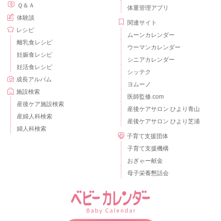
Ｑ＆Ａ
体重管理アプリ
体験談
関連サイト
レシピ
ムーンカレンダー
離乳食レシピ
ウーマンカレンダー
妊娠食レシピ
シニアカレンダー
妊活食レシピ
シッテク
成長アルバム
ヨムーノ
施設検索
医師監修.com
産後ケア施設検索
産後ケアサロン ひより青山
産婦人科検索
産後ケアサロン ひより芝浦
婦人科検索
子育て支援団体
子育て支援機構
おぎゃー献金
母子栄養懇話会