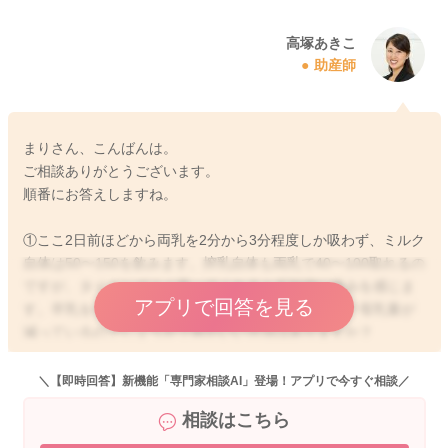
高塚あきこ
助産師
まりさん、こんばんは。
ご相談ありがとうございます。
順番にお答えしますね。
①ここ2日前ほどから両乳を2分から3分程度しか吸わず、ミルク
自体は50〜150を飲みます。搾乳自体も両乳で40〜100取れるの
ですが、タイミングよく吸ってくれると反対側に痛みを感じま
アプリで回答を見る
す。卒乳をせずに吸ってもらうのが良いでしょうか？母乳量が
減っているのでしょうか？何かいい方法はありますか？
→お子さんがあまりおっぱいを長く飲まなくなったことがご心
配になりましたね。2〜3ヶ月のお子さんですと、遊び飲みの時
＼【即時回答】新機能「専門家相談AI」登場！アプリで今すぐ相談／
期にもなるのではないかと思います。成長とともに、周りの
相談はこちら
様々なものに興味が出てきたり、おっぱいを飲むことにも慣れ
てきます。生後2〜3ヶ月を過ぎると、お子さんの満腹中枢も発