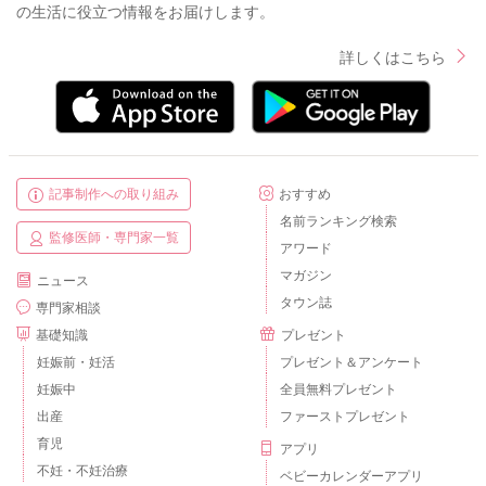
の生活に役立つ情報をお届けします。
▼専門家相談ご利用ガイド
https://senmonka.baby-calendar.jp/about
詳しくはこちら
これからもベビーカレンダーの専門家相談コーナーをよろしく
お願いいたします。
記事制作への取り組み
おすすめ
2025/9/13 21:59
名前ランキング検索
監修医師・専門家一覧
アワード
マガジン
ニュース
タウン誌
専門家相談
基礎知識
プレゼント
妊娠前・妊活
プレゼント＆アンケート
妊娠中
全員無料プレゼント
出産
ファーストプレゼント
育児
アプリ
不妊・不妊治療
ベビーカレンダーアプリ