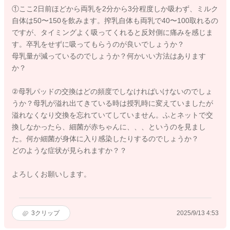
①ここ2日前ほどから両乳を2分から3分程度しか吸わず、ミルク
自体は50〜150を飲みます。搾乳自体も両乳で40〜100取れるの
ですが、タイミングよく吸ってくれると反対側に痛みを感じま
す。卒乳をせずに吸ってもらうのが良いでしょうか？
母乳量が減っているのでしょうか？何かいい方法はあります
か？
②母乳パッドの交換はどの頻度でしなければいけないのでしょ
うか？母乳が溢れ出てきている時は授乳時に変えていましたが
溢れなくなり交換を忘れていてしていません。ふとネットで交
換しなかったら、細菌が赤ちゃんに、、、というのを見まし
た。何か細菌が身体に入り感染したりするのでしょうか？
どのような症状が見られますか？？
よろしくお願いします。
3
クリップ
2025/9/13 4:53