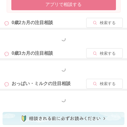
アプリで相談する
達してきて、短時間で上手に必要な量のおっぱいを飲めるよう
になります。ですので、この時期から、おっぱいをあまり長く
飲まなくなってしまったり、集中して飲まなくなったとお感じ
0歳2カ月の
注目相談
検索する
になるママさんも多いかと思います。 この時期のお子さんの哺
乳量や体重の増え方には個人差が大きいですが、目安として
は、一般的に1日6回以上おしっこがあり、1日18〜30gの体重増
もっと見る
加があり、母子手帳の成長曲線のカーブに沿って、お子さんな
りの体重増加がみられていれば、哺乳量の不足はないと言われ
0歳3カ月の
注目相談
検索する
ていますよ。まりさんのお子さんの体重増加は分かりません
が、上記を満たしているようであれば、飲まなくなってしまっ
もっと見る
たら授乳を終わりにしたり、少し授乳間隔を空けて、しっかり
とお子さんのお腹が空くのを待ってから授乳なさるようにして
おっぱい・ミルクの
注目相談
検索する
もいいかもしれません。また、お子さんの運動量や活動量が増
えると、おっぱいの飲み方も変わってくるかと思いますので、
気長に温かく見守っていただければと思います。
もっと見る
②母乳パッドの交換はどの頻度でしなければいけないのでしょ
うか？母乳が溢れ出てきている時は授乳時に変えていましたが
溢れなくなり交換を忘れていてしていません。ふとネットで交
換しなかったら、細菌が赤ちゃんに、、、というのを見まし