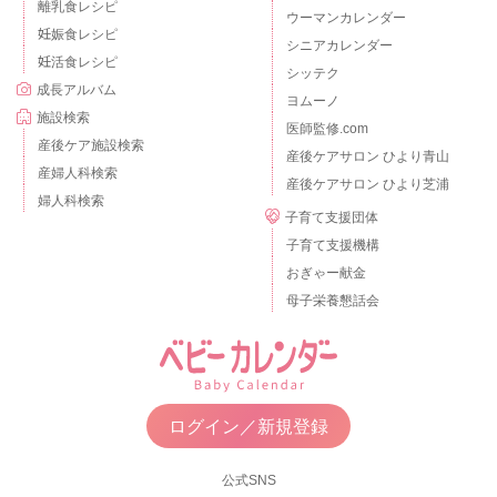
離乳食レシピ
ウーマンカレンダー
妊娠食レシピ
シニアカレンダー
妊活食レシピ
シッテク
成長アルバム
ヨムーノ
施設検索
医師監修.com
産後ケア施設検索
産後ケアサロン ひより青山
産婦人科検索
産後ケアサロン ひより芝浦
婦人科検索
子育て支援団体
子育て支援機構
おぎゃー献金
母子栄養懇話会
ログイン／新規登録
公式SNS