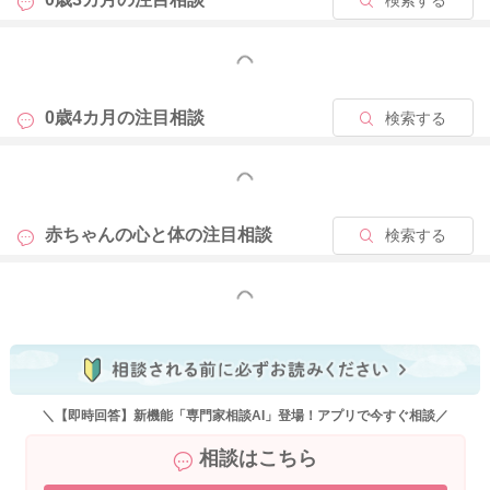
検索する
いますよ。起きている時よりもしっかりと飲んでくれることが
あります。
もっと見る
よかったら参考になさってみてください。
どうぞよろしくお願いします。
0歳4カ月の
注目相談
検索する
もっと見る
2025/9/13 21:08
赤ちゃんの心と体の
注目相談
検索する
もっと見る
＼【即時回答】新機能「専門家相談AI」登場！アプリで今すぐ相談／
相談はこちら