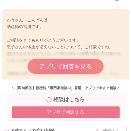
ゆうさん、こんばんは
助産師の宮川です。
ご相談をどうもありがとうございます。
息子さんの体重が増えないことについて、ご相談ですね。
遊びのみをするようになって来た頃から体重の増え方が緩やか
になって来ているのですね。
アプリで回答を見る
活動量も増えているようなので、その分消費をされてしまうこ
ともありそうに思いました。そうすると体重の増えは緩やかに
なってしまいます。
＼【即時回答】新機能「専門家相談AI」登場！アプリで今すぐ相談／
なので仕方がない部分もあるかもしれません。
相談はこちら
遊びのみをするようになってきたら、一回の哺乳量が少なくな
アプリで相談する
っている可能性があります。そのため回数を増やしていただ
き、トータルの哺乳量を増やすのもいいですよ。
また寝ぼけているタイミングを狙ってあげてみるのもいいと思
0歳3カ月の
注目相談