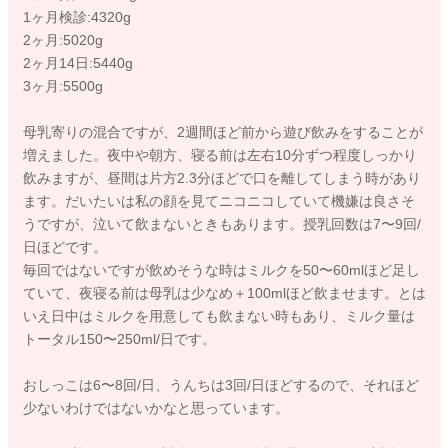
1ヶ月検診:4320g
2ヶ月:5020g
2ヶ月14日:5440g
3ヶ月:5500g
母乳寄りの混合ですが、2週間ほど前から遊び飲みをすることが
増えました。夜中や朝方、寝る前は左右10分ずつ程度しっかり
飲みますが、昼間は片方2.3分ほどで口を離してしまう時があり
ます。だいたいは私の顔を見てニコニコしていて機嫌は良さそ
うですが、泣いて飲まないときもあります。授乳回数は7〜9回/
日ほどです。
毎回ではないですが飲めそうな時はミルクを50〜60mlほど足し
ていて、夜寝る前は母乳は少なめ＋100mlほど飲ませます。とは
いえ日中はミルクを用意しても飲まない時もあり、ミルク量は
トータル150〜250ml/日です。
おしっこは6〜8回/日、うんちは3回/日ほどするので、それほど
少ないわけではないかなと思っています。