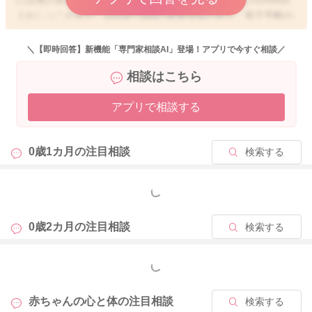
上おしっこがあり、1日18〜30gの体重増加があり、母子手帳の
成長曲線のカーブに沿って、お子さんなりの体重増加がみられ
ていれば、哺乳量が適切と言われています。母乳育児とミルク
＼【即時回答】新機能「専門家相談AI」登場！アプリで今すぐ相談／
育児では、また少し管理が異なりますが、もし完全ミルク育児
相談はこちら
で今の体重増加であれば、やはり少し飲ませすぎと言われてし
まうことも多いかもしれませんね。ですが、お話を伺う限りで
アプリで相談する
すと、哺乳量としては1ヶ月半のお子さんにしては、飲ませ過ぎ
ということはないように思います。1ヶ月のお子さんの胃の容量
は100〜120mlが標準と言われていますので、みんさんのお子さ
0歳1カ月の
注目相談
検索する
んの哺乳量は適量と思いますよ。ただ、お子さんによってミル
クの吸収率は異なりますので、それほど飲んでいないお子さん
でも体重増加が順調だったりすることもあります。3時間経たず
もっと見る
に泣いてしまうこともあるようですが、必ずしもお腹が空いて
泣いているわけではないことも考えられます。生まれてしばら
0歳2カ月の
注目相談
検索する
くすると、お子さんは周りの状況がよくわかるようになってき
ます。ですので、今までお腹の中でママさんの匂いや心臓の
もっと見る
音、声などを常に感じていたのに、近くに感じられなくなるこ
とで、不安になるお子さんも増えてきますよ。ですので、泣い
赤ちゃんの心と体の
注目相談
検索する
てママさんを求めることが多いです。成長の証拠でもあるので