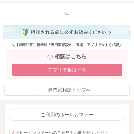
すが、3時間経たずに泣いている時には、まずは抱っこしたり、
窓を開けて外の風に当たってみたり、優しく声をかけてみるな
もっと見る
ど、他のことで気を紛らわせたり、気分転換をなさるといいか
もしれませんね。2〜3カ月になれば、次第にお子さんご自身の
満腹中枢も発達してくる頃と思います。また昼夜の区別がつい
てきたり、少しずつ体力がついてきて、次第に授乳以外にも興
味が出てくる頃と思います。お子さんの活動量や運動量が増え
＼【即時回答】新機能「専門家相談AI」登場！アプリで今すぐ相談／
てくれば、同じ量を飲ませていても、体重増加が緩やかになっ
相談はこちら
てきますし、お子さんの満腹中枢が発達してくれば、今よりも
飲む量が減ることもあります。ですので、まずは授乳を3時間以
アプリで相談する
上空けてご様子を見ていただければいいと思いますよ。
専門家相談トップへ
2025/9/13 8:50
ご利用のルールとマナー
ベビーカレンダーへのご意見をお聞かせください