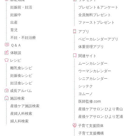
妊娠前・妊活
プレゼント＆アンケート
妊娠中
全員無料プレゼント
出産
ファーストプレゼント
育児
アプリ
不妊・不妊治療
ベビーカレンダーアプリ
Ｑ＆Ａ
体重管理アプリ
体験談
関連サイト
レシピ
ムーンカレンダー
離乳食レシピ
ウーマンカレンダー
妊娠食レシピ
シニアカレンダー
妊活食レシピ
シッテク
成長アルバム
ヨムーノ
施設検索
医師監修.com
産後ケア施設検索
産後ケアサロン ひより青山
産婦人科検索
産後ケアサロン ひより芝浦
婦人科検索
子育て支援団体
子育て支援機構