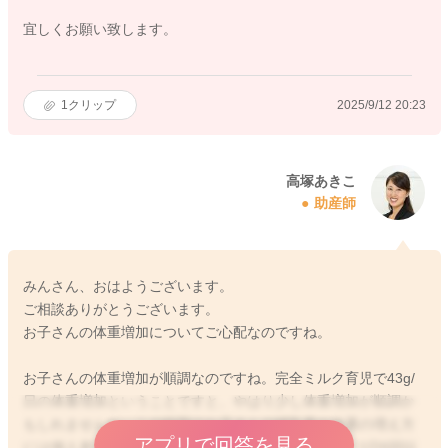
宜しくお願い致します。
1
クリップ
2025/9/12 20:23
高塚あきこ
助産師
みんさん、おはようございます。
ご相談ありがとうございます。
お子さんの体重増加についてご心配なのですね。
お子さんの体重増加が順調なのですね。完全ミルク育児で43g/
日の体重増加ということですと、やはり少し体重増加が順調か
もしれませんね。この時期のお子さんの哺乳量や体重の増え方
アプリで回答を見る
には個人差が大きいですが、目安としては、一般的に1日6回以