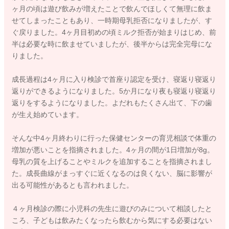
ヶ月の頃は遊び飲みが増えたことで飲んでほしくて無理に飲ま
せてしまったこともあり、一時期母乳拒否になりましたが、す
ぐ戻りました。4ヶ月目初めの頃ミルク拒否が始まりはじめ、前
半は必要な時に飲ませていましたが、後半からは完全完母にな
りました。
成長過程は4ヶ月に入り検診で首座り認定を受け、寝返り寝返り
返りができるようになりました。5か月になり夜も寝返り寝返り
返りをするようになりました。よだれもたくさん出て、下の歯
が生え始めています。
そんな中4ヶ月終わりに行った保健センターの育児相談で体重の
増加が悪いことを指摘されました。4ヶ月の間が1日増加が8g。
母乳の質を上げることやミルクを追加することを指摘されまし
た。成長曲線がまっすぐに近くなるのは良くない、脳に影響が
出る可能性があるとも言われました。
４ヶ月検診の際に小児科の先生に遊びのみについて相談したと
ころ、子どもは飲みたくなったら飲むから気にする必要はない