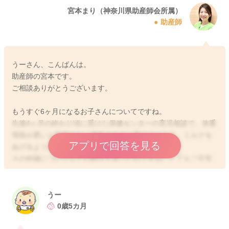
宮本まり（神奈川県助産師会所属）
助産師
うーさん、こんばんは。
助産師の宮本です。
ご相談ありがとうございます。
もうすぐ6ヶ月になるお子さんについてですね。
生後4ヶ月の終わり頃に受けた保健センターの育児相談で、体重
増加が悪いと指摘され、母乳のみでお育てのところ、ミルクを
アプリで回答を見る
あげるようにいわれたのですね。
その他脳についてなどの助言もあったのですね。とてもご不安
なお気持ちになられたことと思います。健診、大変お疲れ様で
した。
うー
その前の4ヶ月健診では小児科医の診察を受けられたとのこと、
0歳5カ月
お子さん本人の飲みたいように見守ることで過ごされていたと
ころ、その見解の違いに戸惑われたことと思います。