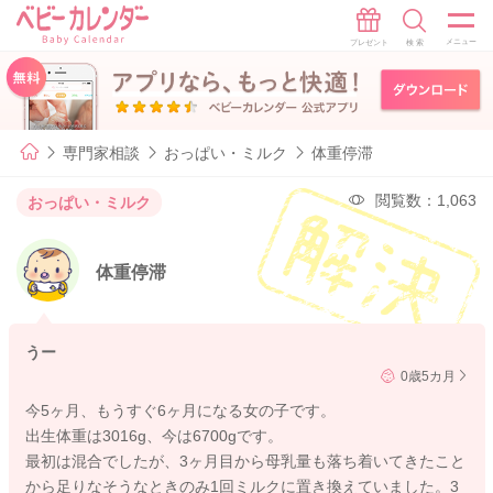
専門家相談
おっぱい・ミルク
体重停滞
閲覧数：1,063
おっぱい・ミルク
体重停滞
うー
0歳5カ月
今5ヶ月、もうすぐ6ヶ月になる女の子です。
出生体重は3016g、今は6700gです。
最初は混合でしたが、3ヶ月目から母乳量も落ち着いてきたこと
から足りなそうなときのみ1回ミルクに置き換えていました。3