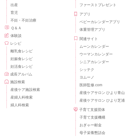
出産
ファーストプレゼント
育児
アプリ
不妊・不妊治療
ベビーカレンダーアプリ
Ｑ＆Ａ
体重管理アプリ
体験談
関連サイト
レシピ
ムーンカレンダー
離乳食レシピ
ウーマンカレンダー
妊娠食レシピ
シニアカレンダー
妊活食レシピ
シッテク
成長アルバム
ヨムーノ
施設検索
医師監修.com
産後ケア施設検索
産後ケアサロン ひより青山
産婦人科検索
産後ケアサロン ひより芝浦
婦人科検索
子育て支援団体
子育て支援機構
おぎゃー献金
母子栄養懇話会