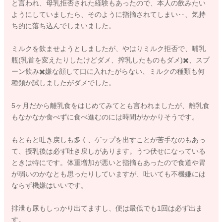
と言われ、母乳拒否された経験もあったので、本人の飲みたい
ようにしていましたら、そのように指摘されてしまい‥、気持
ち的に落ち込んでしまいました。
ミルクを飲ませようとしましたが、やはりミルク拒否で、哺乳
瓶(乳首を変えたりしたけどダメ、搾乳したものもダメ)✖️、スプ
ーン飲み✖️嫌な顔して口に入れたがらない、ミルクの種類も何
種類か試しましたがダメでした。
5ヶ月だから離乳食をはじめてみてとも言われましたが、離乳食
もなかなか食べずに食べ進むのには時間がかかりそうです。
もともと吐き戻しも多く、ゲップを出すことが苦手なのもあっ
て、授乳後は必ず吐き戻しがあります。うつ伏せになっている
ときは特にです。体重増加が悪いと指摘もあったので食道や胃
が弱いのかなとも思ったりしていますが、吐いても不機嫌には
ならず機嫌はいいです。
排泄も尿もしっかり出てますし、便は最低でも1回は必ず出ま
す。