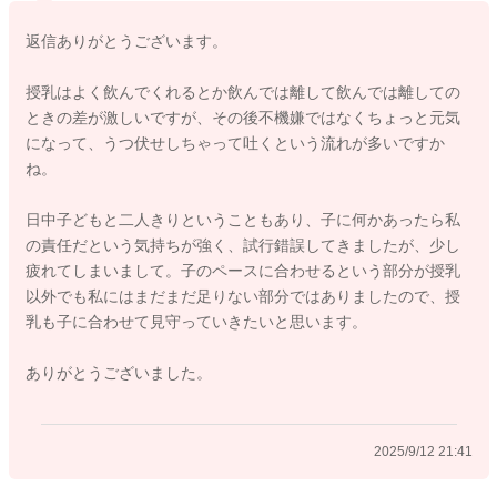
返信ありがとうございます。
色々な考え方がありますし、直接お子さんを拝見しておりませ
んのではっきりしたことはわかりかねますが、読ませていただ
授乳はよく飲んでくれるとか飲んでは離して飲んでは離しての
くかぎりではこのままお子さんの好きなように母乳をあげるこ
ときの差が激しいですが、その後不機嫌ではなくちょっと元気
とをお続けになられたらよいのではと思いました。
になって、うつ伏せしちゃって吐くという流れが多いですか
もちろん、ミルクを開始することも選択肢の一つではあります
ね。
が、ミルクはあげない、このままお子さんの欲しがる母乳のペ
ースでいいくということも一つの選択肢であります。
日中子どもと二人きりということもあり、子に何かあったら私
の責任だという気持ちが強く、試行錯誤してきましたが、少し
月齢的におっしゃるように離乳食をはじめてみてそちらにシフ
疲れてしまいまして。子のペースに合わせるという部分が授乳
トしていくこともよいように思いますが、まだお子さんとして
以外でも私にはまだまだ足りない部分ではありましたので、授
はご飯はいらなさそうなお気持ちのようですね。
乳も子に合わせて見守っていきたいと思います。
色々なミルクの策をとってくださりましたが、こちらもお気に
召さないようですから、お子さんはやっぱりママのおっぱいが
ありがとうございました。
いいのだと思いました。
決して母乳でなきゃだめ、ミルクはいらないというのではあり
2025/9/12 21:41
ませんが、いまのうーさんのお子さんにとってはこれまでの母
乳のペースでよいのではと思います。