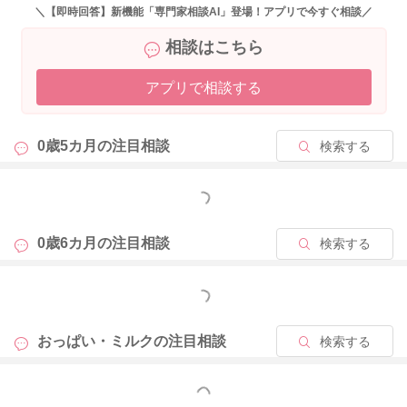
おしっこ、うんちが出ていること、身長も頭囲もしっかり増え
＼【即時回答】新機能「専門家相談AI」登場！アプリで今すぐ相談／
ていること、何よりの安心材料と捉えることができると思いま
相談はこちら
す。
アプリで相談する
生後6ヶ月、遊び飲みも増える時期ですし、そうでなくとも1回
の授乳でたっぷりおっぱいを飲んで満たされているのではない
でしょうか。授乳が終わったあとのお子さんの表情はいかがで
0歳5カ月の
注目相談
検索する
しょうか。
機嫌よく遊ぶ姿もあるのではないかなと読ませていただきまし
もっと見る
た。
お子さんなりのペースでしっかり成長されていると思います
よ。
0歳6カ月の
注目相談
検索する
ひとつの意見としてお聞きいただければ幸いです。
もっと見る
よかったら参考になさってみてくださいね。
よろしくお願いいたします。
おっぱい・ミルクの
注目相談
検索する
もっと見る
2025/9/12 21:18