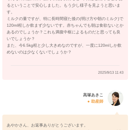
過ぎれば、満腹中枢が発達してきますので、今までよりも飲む
るということで安心しました。もう少し様子を見ようと思いま
量をお子さんご自身が調節することもありますし、お子さんの
す。
場合には、腸内環境が1回変化すると、なかなか改善しないこと
ミルクの量ですが、特に長時間寝た後の(明け方や朝のミルク)で
が多く1ヶ月近く症状が続くこともあります。ですが、お話を伺
120ml程しか飲まず少ないです。赤ちゃんでも朝は食欲ないとか
う限りですと、体重増加も順調で、機嫌良く過ごせているよう
あるのでしょうか？これも満腹中枢によるものだと思っても良
ですので、少しご様子を見ていただいてもいいように思いま
いでしょうか？
す。もし、お子さんの哺乳意欲がなかったり、元気がない、機
また、今6.5kg程と少し大きめなのですが、一度に120mlしか飲
嫌が悪い、ぐったりしている、おしっこが少ない、体重増加が
めないのは少なくないでしょうか？
不良、今よりもウンチの回数が増える、血便がある、お尻がか
ぶれるなど、何か他に気になるような症状があれば、小児科で
ご相談なさってくださいね。
2025/9/13 11:43
2025/9/13 6:49
高塚あきこ
助産師
あやかさん、お返事ありがとうございます。