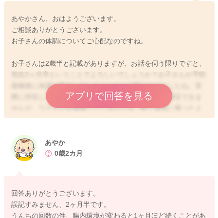
あやかさん、おはようございます。
ご相談ありがとうございます。
お子さんの体調についてご心配なのですね。
お子さんは2歳半と記載がありますが、お話を伺う限りですと、
現在2ヶ月半ということでよろしいでしょうか？お子さんが予防
接種後に体調が変化していることがご心配になりましたね。実
アプリで回答を見る
際に拝見していませんので、はっきりとしたことは明言できま
せんが、ワクチンを接種してしばらくは、軽く病気に罹ったよ
うな状態になります。ですので、お子さんの体調の変化が見ら
れることもありますよ。大人でも予防接種後には何となく体調
が優れなかったりすることもありますね。お子さんの場合に
あやか
も、明らかな症状がなくても、何となく体調の変化を感じるこ
0歳2カ月
とがあるのかもしれませんね。ですが、予防接種の副反応だっ
たとすれば、長引くことはありませんよ。数時間から数日で軽
快してきます。通常は2〜3日程度で気にならなくなると思いま
回答ありがとうございます。
す。お話を伺う限りですと、おそらく予防接種のエピソードと
誤記すみません、2ヶ月半です。
の関連はあまりないように思いますよ。お子さんは2〜3ヶ月を
うんちの回数の件、腸内環境が変わると1ヶ月ほど続くことがあ