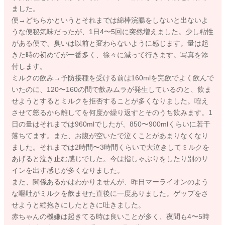
ました。
便→どちらかというとそれまでは綿棒浣腸をしないと出ないよ
うな便秘気味だったが、1日4〜5回に突然増えました。少し粘性
がある便で、臭いは以前と変わらないように感じます。量は起
きた時の初めてが一番多く、徐々に減って行きます。写真を添
付します。
ミルクの飲み→予防接種を受ける前は160mlを完飲でよく飲んで
いたのに、120〜160の間で飲みムラが発生しているのと、飲ま
せようとするとミルクを拒否することが多くなりました。咥え
させて怒るから離してを何度か繰り返すとそのうち飲みます。1
日の量はそれまでは960mlでしたが、850〜900mlくらいに若干
落ちてます。また、お腹が空いたで泣くことがあまりなくなり
ました。それまでは2時間〜3時間くらいで大泣きしてミルクを
あげると泣き止む感じでした。今は指しゃぶりをしたり別のサ
インを出す感じが多くなりました。
また、関係あるかはわかりませんが、昨日マーライオンのよう
な嘔吐がミルクを飲ませた直後に一度ありました。ゲップをさ
せようと縦抱きにしたときに吐きました。
赤ちゃんの機嫌は起きてる時は良いことが多く、夜間も4〜5時