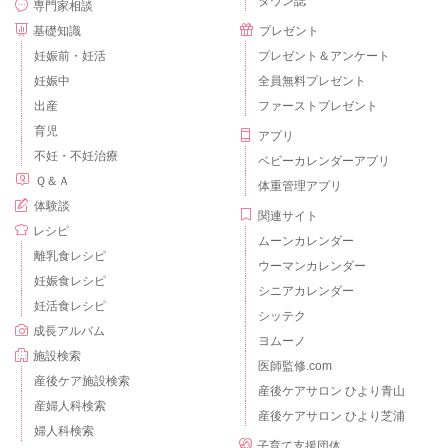
タウン誌
専門家相談
基礎知識
プレゼント
妊娠前・妊活
プレゼント＆アンケート
妊娠中
全員無料プレゼント
出産
ファーストプレゼント
育児
アプリ
不妊・不妊治療
ベビーカレンダーアプリ
Ｑ＆Ａ
体重管理アプリ
体験談
関連サイト
レシピ
ムーンカレンダー
離乳食レシピ
ウーマンカレンダー
妊娠食レシピ
シニアカレンダー
妊活食レシピ
シッテク
成長アルバム
ヨムーノ
施設検索
医師監修.com
産後ケア施設検索
産後ケアサロン ひより青山
産婦人科検索
産後ケアサロン ひより芝浦
婦人科検索
子育て支援団体