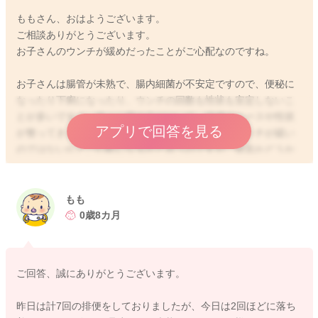
ももさん、おはようございます。
ご相談ありがとうございます。
お子さんのウンチが緩めだったことがご心配なのですね。
お子さんは腸管が未熟で、腸内細菌が不安定ですので、便秘に
なったり下痢になったり、ウンチの回数も性状も安定しないこ
とが多いですよ。徐々に腸の力がついて、排便のペースや性状
アプリで回答を見る
が整ってきます。ママさんとしては、お子さんのウンチが緩い
のではないかとご心配になるかと思うのですが、病気かどうか
の判断は、ウンチの性状の変化以外に、哺乳意欲はあるか、元
気はあるか、おしっこはしっかり出ているか、その他に気にな
る症状や変化はないかなどを見ていただくといいと思います
もも
よ。例えば、大人もたくさん水分を摂ると、うんちが緩くなる
0歳8カ月
方もいらっしゃいますよね。お子さんの場合にも、たくさん飲
むことで、体質的にお腹が緩くなりやすいお子さんもいらっし
ゃったりします。ですが、元気もあり、おっぱいやミルクが普
ご回答、誠にありがとうございます。
段通りに飲めているのであれば、一時的な腸内細菌の変化と思
いますので、しばらくご様子を見ていただいて問題ないように
昨日は計7回の排便をしておりましたが、今日は2回ほどに落ち
思いますよ。お子さんの場合には、一度腸内細菌が変化する