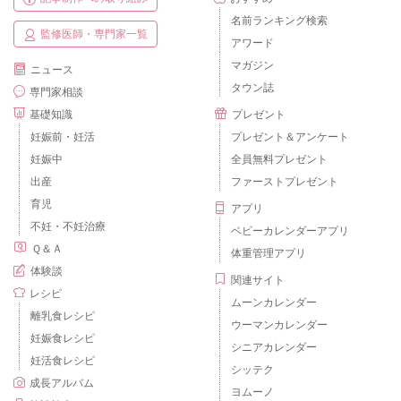
名前ランキング検索
監修医師・専門家一覧
アワード
マガジン
ニュース
タウン誌
専門家相談
基礎知識
プレゼント
妊娠前・妊活
プレゼント＆アンケート
妊娠中
全員無料プレゼント
出産
ファーストプレゼント
育児
アプリ
不妊・不妊治療
ベビーカレンダーアプリ
Ｑ＆Ａ
体重管理アプリ
体験談
関連サイト
レシピ
ムーンカレンダー
離乳食レシピ
ウーマンカレンダー
妊娠食レシピ
シニアカレンダー
妊活食レシピ
シッテク
成長アルバム
ヨムーノ