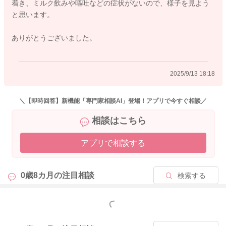
着き、ミルク飲みや嘔吐などの症状がないので、様子を見よう
と、1ヶ月くらい症状が続くことがあります。ですが、発熱や嘔
と思います。
吐など、そのほかに気になるご様子がなく、回数も2〜3回であ
れば、あまり緊急性はないように思いますよ。緩いウンチが今
ありがとうございました。
よりも頻回に見られる、嘔吐がある、発熱がある、機嫌が悪
い、元気がない、お尻がかぶれる、血便がある、おっぱいやミ
ルクの飲みが悪い、おしっこが少ないなどあれば、早めに受診
2025/9/13 18:18
なさってくださいね。
＼【即時回答】新機能「専門家相談AI」登場！アプリで今すぐ相談／
相談はこちら
2025/9/13 6:08
アプリで相談する
0歳8カ月の
注目相談
検索する
もっと見る