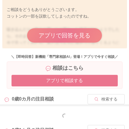
ご相談をどうもありがとうございます。
コットンの一部を誤飲してしまったのですね。
咳き込んだり、飲みが悪いなど変わった様子がないようでした
アプリで回答を見る
ら、そのまま胃に達しているのだと思います。
今で言ってくれたら、あとはうんちに混ざって出てくるように
なりますよ。
＼【即時回答】新機能「専門家相談AI」登場！アプリで今すぐ相談／
特に普段と変わりなく、飲めていて、機嫌よく過ごせているよ
相談はこちら
うでしたら、そのまま見守っていただくのでいいように思いま
す。
アプリで相談する
どうぞよろしくお願いします。
0歳0カ月の
注目相談
検索する
2025/9/12 13:27
もっと見る