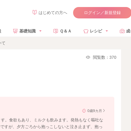
ログイン／新規登録
はじめての方へ
談
基礎知識
Ｑ＆Ａ
レシピ
成
いて
閲覧数：370
0歳9カ月
ます。食欲もあり、ミルクも飲みます。発熱もなく嘔吐な
のですが、夕方ごろから抱っこしないと泣き止まず、抱っ