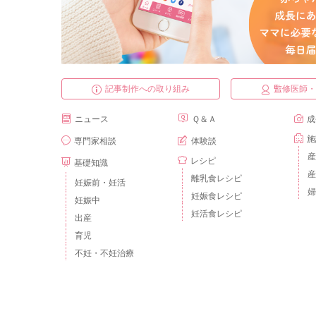
記事制作への取り組み
監修医師
ニュース
Ｑ＆Ａ
成
施
専門家相談
体験談
産
レシピ
基礎知識
産
離乳食レシピ
妊娠前・妊活
婦
妊娠食レシピ
妊娠中
妊活食レシピ
出産
育児
不妊・不妊治療