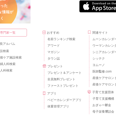
・専門家一覧
おすすめ
関連サイト
名前ランキング検索
ムーンカレンダ
長アルバム
アワード
ウーマンカレン
設検索
マガジン
シニアカレンダ
後ケア施設検索
タウン誌
シッテク
婦人科検索
ヨムーノ
プレゼント
人科検索
医師監修.com
プレゼント＆アンケート
産後ケアサロン 
全員無料プレゼント
産後ケアサロン 
ファーストプレゼント
子育て支援団体
アプリ
子育て支援機構
ベビーカレンダーアプリ
おぎゃー献金
体重管理アプリ
母子栄養懇話会