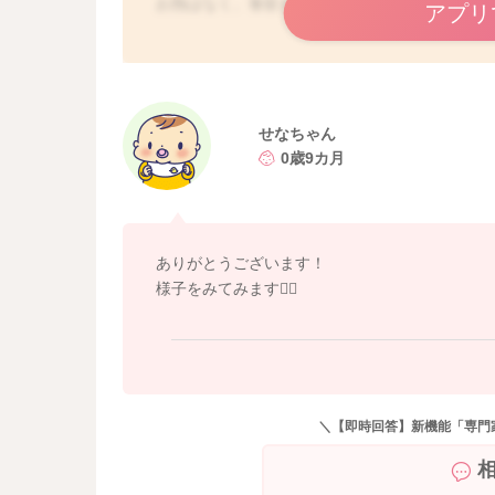
お熱はなく、食欲もあるということですが、夕
アプリ
お付き合いも大変だと思います。
書かれていたように、腸の動きが活発なことも
ない分、夕方になってくると疲れてしまったり
下痢の具合も改善せず、機嫌悪く、飲みも悪く
せなちゃん
だくといいと思いますよ。
0歳9カ月
先生にも状況を見てもらってみてもいいかもし
どうぞよろしくお願いします。
ありがとうございます！
様子をみてみます🙇‍♀️
＼【即時回答】新機能「専門