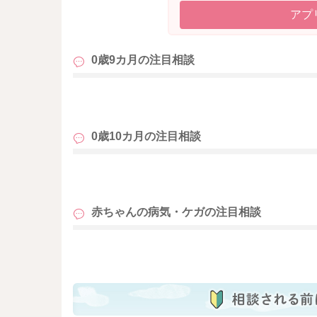
アプ
0歳9カ月の
注目相談
も
0歳10カ月の
注目相談
も
赤ちゃんの病気・ケガの
注目相談
も