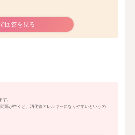
で回答を見る
ですが、中断をされているのですね。
重篤なアレルギーを起こすリスクは低下していると考えら
あげてくださっていた、半分ほどの量から再開をされてみ
ます。
に間隔が空くと、消化管アレルギーになりやすいというの
2025/9/12 12:44