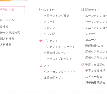
・専門家一覧
おすすめ
関連サイト
名前ランキング検索
ムーンカレンダ
長アルバム
アワード
ウーマンカレン
設検索
マガジン
シニアカレンダ
後ケア施設検索
タウン誌
シッテク
婦人科検索
ヨムーノ
プレゼント
人科検索
医師監修.com
プレゼント＆アンケート
産後ケアサロン 
全員無料プレゼント
産後ケアサロン 
ファーストプレゼント
子育て支援団体
アプリ
子育て支援機構
ベビーカレンダーアプリ
おぎゃー献金
体重管理アプリ
母子栄養懇話会
個人情報の取扱いについて
外部送信について
ご利用のルールとマナー
広告掲載
© baby calendar Inc.