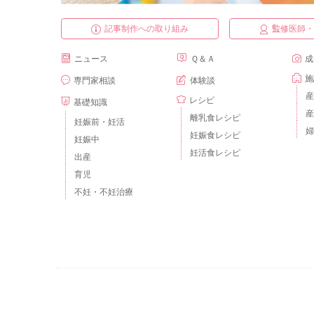
記事制作への取り組み
監修医師
ニュース
Ｑ＆Ａ
成
施
専門家相談
体験談
産
レシピ
基礎知識
産
離乳食レシピ
妊娠前・妊活
婦
妊娠食レシピ
妊娠中
妊活食レシピ
出産
育児
不妊・不妊治療
ベビーカレンダーとは？
運営会社