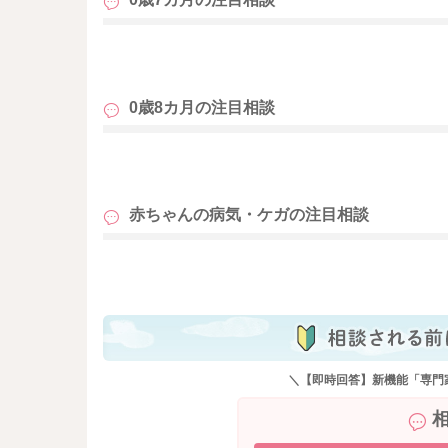
も
0歳8カ月の
注目相談
も
赤ちゃんの病気・ケガの
注目相談
も
＼【即時回答】新機能「専門