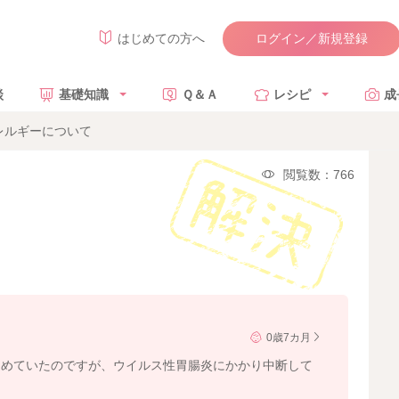
ログイン／新規登録
はじめての方へ
談
基礎知識
Ｑ＆Ａ
レシピ
成
レルギーについて
閲覧数：766
0歳7カ月
で進めていたのですが、ウイルス性胃腸炎にかかり中断して