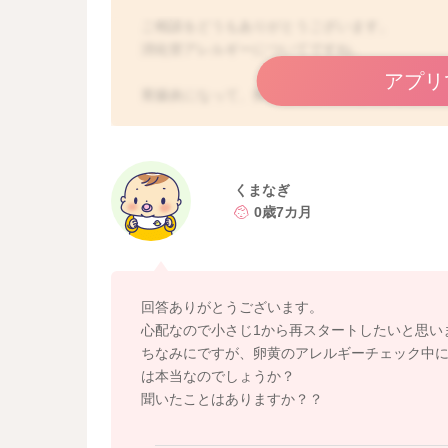
ご相談をどうもありがとうございます。
消化管アレルギーについてですね。
アプリ
胃腸炎になって、卵黄を進めていただようなの
小さじ2までクリアができていたようでしたら、
れます。
2週間以上空いていて、ご心配な時にはこれまで
くまなぎ
てはいかがでしょうか？
0歳7カ月
よかったら参考になさってみてください。
どうぞよろしくお願いします。
回答ありがとうございます。
心配なので小さじ1から再スタートしたいと思い
ちなみにですが、卵黄のアレルギーチェック中
は本当なのでしょうか？
聞いたことはありますか？？