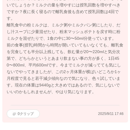
いでしょうか？ミルクの量を増やすには授乳回数を増やすべき
ですか？夜に長く寝るので離乳食後も含めて授乳回数は4回で
す。
離乳食中の粉ミルクは、ミルク粥やミルクパン粥にしたり、だ
し汁スープに少量混ぜたり、粉末マッシュポテトを戻す時に粉
ミルクを混ぜたりで、1食の中に30〜50ml分使っています。
前の食事(授乳)時間から時間が開いていてもいなくても、離乳食
を完食しても半分以上残しても、飲む量が20〜220mlと気分次
第で、どちらかというとあまり飲まない事の方が多く、1日45
0〜800ml、平均600mlです。今までミルクが減ってても気にし
ないでやってきましたが、この2ヶ月体重が横ばいどころか1ヶ
月程度で見ると若干減少傾向なので気になり、色々試していま
す。現在の体重は9440gと大きめではあるので、気にしないで
いいのかもしれませんが、やはり気になります。
0
クリップ
2025/9/11 17:46