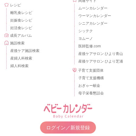
関連サイト
レシピ
ムーンカレンダー
離乳食レシピ
ウーマンカレンダー
妊娠食レシピ
シニアカレンダー
妊活食レシピ
シッテク
成長アルバム
ヨムーノ
施設検索
医師監修.com
産後ケア施設検索
産後ケアサロン ひより青山
産婦人科検索
産後ケアサロン ひより芝浦
婦人科検索
子育て支援団体
子育て支援機構
おぎゃー献金
母子栄養懇話会
ログイン／新規登録