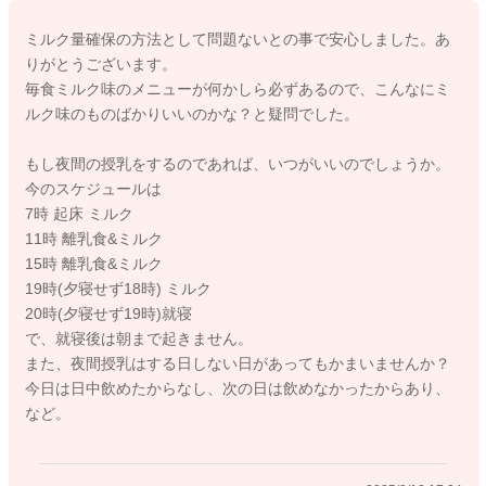
れば、夜間に授乳回数を増やしてみても良いかと思います。
ミルク量確保の方法として問題ないとの事で安心しました。あ
よろしくお願いします。
りがとうございます。
毎食ミルク味のメニューが何かしら必ずあるので、こんなにミ
ルク味のものばかりいいのかな？と疑問でした。
2025/9/12 9:57
もし夜間の授乳をするのであれば、いつがいいのでしょうか。
今のスケジュールは
7時 起床 ミルク
11時 離乳食&ミルク
15時 離乳食&ミルク
19時(夕寝せず18時) ミルク
20時(夕寝せず19時)就寝
で、就寝後は朝まで起きません。
また、夜間授乳はする日しない日があってもかまいませんか？
今日は日中飲めたからなし、次の日は飲めなかったからあり、
など。