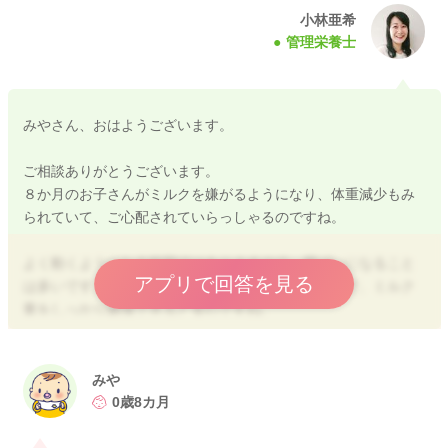
小林亜希
管理栄養士
みやさん、おはようございます。
ご相談ありがとうございます。
８か月のお子さんがミルクを嫌がるようになり、体重減少もみ
られていて、ご心配されていらっしゃるのですね。
よく動くようになる時期ではありますので、横ばいになること
アプリで回答を見る
は多いです。ただ、減少傾向があるとのことですので、ミルク
量をしっかり確保できると安心ですね。
離乳食にミルクを混ぜて、ミルク量確保していただく方法は素
晴らしいですよ。
みや
眠りかけている時間や夜間のほうが量を確保しやすいお子さん
0歳8カ月
も多いです。
今後も飲みムラが続いていて、体重増加につながらないのであ