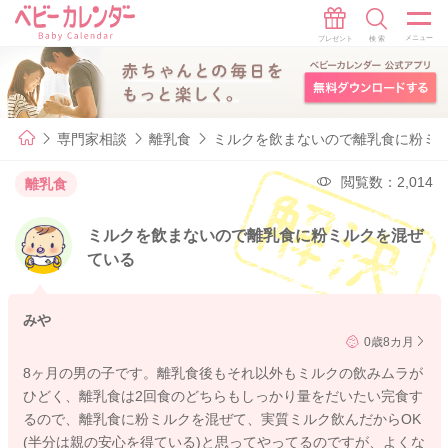
専門家相談
離乳食
ミルクを飲まないので離乳食に粉ミ
閲覧数：2,014
離乳食
ミルクを飲まないので離乳食に粉ミルクを混ぜ
ている
みや
0歳8カ月
8ヶ月の男の子です。離乳食後もそれ以外もミルクの飲みムラが
ひどく、離乳食は2回食のどちらもしっかり量をだいたい完食す
るので、離乳食に粉ミルクを混ぜて、実質ミルク飲んだからOK
(半分は親の安心を得ている)と思ってやってるのですが、よくな