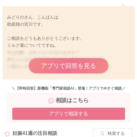
みどりのさん、こんばんは
助産師の宮川です。
ご相談をどうもありがとうございます。
ミルク量についてですね。
今は日齢、どれぐらいになりますか？
赤ちゃんは大きめであったでしょうか？
アプリで回答を見る
一回のミルクの量も退院時の段階で多めな印象でした。
当分は今以上にミルクの量を増やさなくてもいいように思いま
す。
＼【即時回答】新機能「専門家相談AI」登場！アプリで今すぐ相談／
おっぱいも吸ってくれるようになって来ているようなので、も
相談はこちら
っとおっぱいを吸ってもらう時間を伸ばすといいですよ。
左右5分ずつは吸ってもらうようにしてみたり、もっと吸ってく
アプリで相談する
れるようでしたら、10分ずつでもいいと思います。
そうしていつものようにミルクを追加されてみるといいです
よ。
妊娠41週の
注目相談
検索する