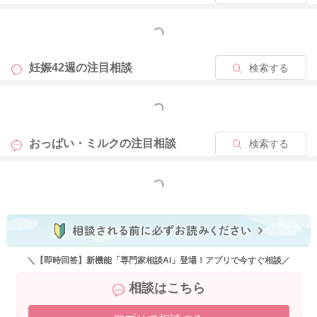
日中はそれだけ長く吸ってくれたら、80mlほどにされてみては
どうかなと思いました。
もっと見る
そして夜間は100mlでもいいと思います。
実際に母乳をどれぐらい飲んでくれているのか、こちらでもわ
妊娠42週の
注目相談
検索する
からないところもあります。
試しにおっぱいをたくさん吸ってもらうようにしてみて、お子
もっと見る
さんの反応を見てみてはいかがでしょうか？
おっぱい・ミルクの
注目相談
検索する
よかったら参考になさってみてください。
どうぞよろしくお願いします。
もっと見る
2025/9/11 21:51
＼【即時回答】新機能「専門家相談AI」登場！アプリで今すぐ相談／
相談はこちら