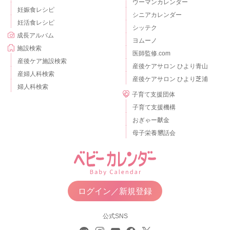
ウーマンカレンダー
妊娠食レシピ
シニアカレンダー
妊活食レシピ
シッテク
成長アルバム
ヨムーノ
施設検索
医師監修.com
産後ケア施設検索
産後ケアサロン ひより青山
産婦人科検索
産後ケアサロン ひより芝浦
婦人科検索
子育て支援団体
子育て支援機構
おぎゃー献金
母子栄養懇話会
ログイン／新規登録
公式SNS