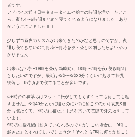
者です。
アドバイス通り日中タミータイムや絵本の時間を増やしたとこ
ろ、夜も4〜5時間まとめて寝てくれるようになりました！あり
がとうございました🙇‍♀️✨
少しずつ昼夜のリズムが出来てきたのかなと思うのですが、夜
通し寝できないので何時〜何時を夜・昼と区別したらよいかわ
かりません…
出来れば7時〜19時を昼(活動時間)、19時〜7時を夜(寝る時間)
としたいのですが、最近は6時〜6時30分くらいに起きて授乳、
寝落ち→9時頃まで寝てることが多いです。
①6時台の寝落ちはマットに転がしてもくすぐっても何しても起
きません。6時40分とかに寝たのに7時に起こすのが可哀想&自
分も寝たくて、7時頃は寝たまま顔を拭いて窓際で外気浴をして
います。
9時頃の授乳後は起きていられるのですが、この場合は「9時に
起きた」とすればよいでしょうか？それとも7時に何とか起こし