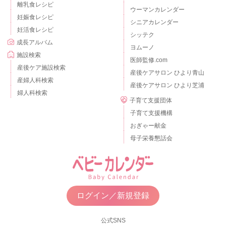
離乳食レシピ
ウーマンカレンダー
妊娠食レシピ
シニアカレンダー
妊活食レシピ
シッテク
成長アルバム
ヨムーノ
施設検索
医師監修.com
産後ケア施設検索
産後ケアサロン ひより青山
産婦人科検索
産後ケアサロン ひより芝浦
婦人科検索
子育て支援団体
子育て支援機構
おぎゃー献金
母子栄養懇話会
ログイン／新規登録
公式SNS