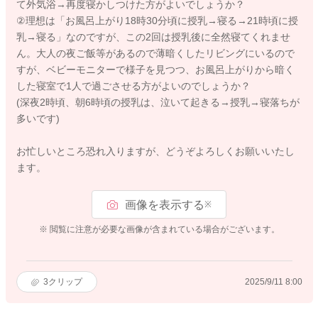
て外気浴→再度寝かしつけた方がよいでしょうか？
②理想は「お風呂上がり18時30分頃に授乳→寝る→21時頃に授
乳→寝る」なのですが、この2回は授乳後に全然寝てくれませ
ん。大人の夜ご飯等があるので薄暗くしたリビングにいるので
すが、ベビーモニターで様子を見つつ、お風呂上がりから暗く
した寝室で1人で過ごさせる方がよいのでしょうか？
(深夜2時頃、朝6時頃の授乳は、泣いて起きる→授乳→寝落ちが
多いです)
お忙しいところ恐れ入りますが、どうぞよろしくお願いいたし
ます。
画像を表示する
※
※ 閲覧に注意が必要な画像が含まれている場合がございます。
3
クリップ
2025/9/11 8:00