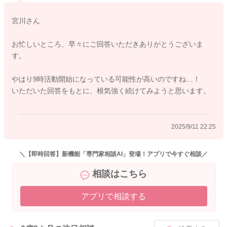
そうしていただくことで、だんだん朝起きてくれるようになる
かもしれません。
宮川さん
そしてもう少し早めに起こしてあげてみるのも良いかと思いま
お忙しいところ、早々にご回答いただきありがとうございま
す。
す。
少しずつ起こしてあげる時間を早めてみてもいいと思います。
やはり9時活動開始になっている可能性が高いのですね…！
②について
いただいた回答をもとに、根気強く続けてみようと思います。
試しに、書かれていたように寝室で寝かせてあげてみるとどう
なるのかをみてみるのもいいかもしれません。
日中の活動時間が、今よりも少しずつ長くなっていくことで夜
2025/9/11 22:25
のねんねのパターンも変わっていくと思いますよ。
どうぞよろしくお願いします。
＼【即時回答】新機能「専門家相談AI」登場！アプリで今すぐ相談／
相談はこちら
アプリで相談する
2025/9/11 20:44