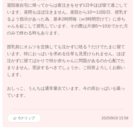
退院後自宅に帰ってからは夜泣きをせず1日中ほぼ寝て過ごして
います。昼間もほぼ泣きません。産院から10〜12回/日、授乳す
るよう指示があった為、基本2時間毎（or3時間空けて）に赤ち
ゃんを起こして授乳しています。その際は片側5〜10分でかた方
のみで終わる時もあります。
授乳前にオムツを交換しても泣かずに唸る？だけでたまに寝て
います。特におっぱいを求める仕草も見受けられません。ほぼ
泣かずに寝てばかりで何か赤ちゃんに問題があるのか心配でた
まりません。受診するべきでしょうか。ご回答よろしくお願い
します。
おしっこ、うんちは通常量出ています。今の所おっぱいも吸っ
ています。
0
クリップ
2025/9/10 15:58