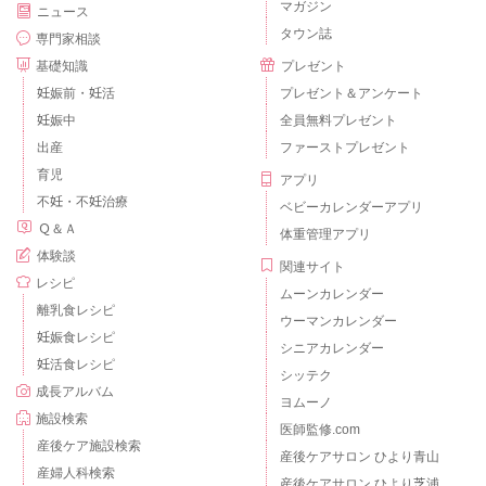
マガジン
ニュース
タウン誌
専門家相談
基礎知識
プレゼント
妊娠前・妊活
プレゼント＆アンケート
妊娠中
全員無料プレゼント
出産
ファーストプレゼント
育児
アプリ
不妊・不妊治療
ベビーカレンダーアプリ
Ｑ＆Ａ
体重管理アプリ
体験談
関連サイト
レシピ
ムーンカレンダー
離乳食レシピ
ウーマンカレンダー
妊娠食レシピ
シニアカレンダー
妊活食レシピ
シッテク
成長アルバム
ヨムーノ
施設検索
医師監修.com
産後ケア施設検索
産後ケアサロン ひより青山
産婦人科検索
産後ケアサロン ひより芝浦