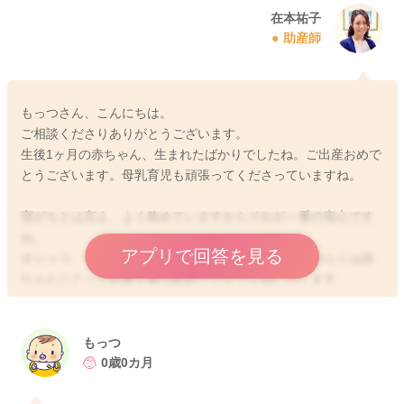
在本祐子
助産師
もっつさん、こんにちは。
ご相談くださりありがとうございます。
生後1ヶ月の赤ちゃん、生まれたばかりでしたね。ご出産おめで
とうございます。母乳育児も頑張ってくださっていますね。
寝がちとは言え、よく飲めていますからそれが一番の安心です
ね。
アプリで回答を見る
オシッコ、ウンチもよく排泄されていますから、おそらくは赤
ちゃんにとって必要な量は飲めていそうな感じがします。
ですが、最終的には、体重増加で判断していく必要があります
ので、二週間健診で評価してもらいましょう。
よろしくお願いします🙇‍♂️
もっつ
0歳0カ月